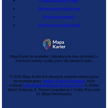
Często zadawane pytania
Otwarte zasoby edukacyjne
Polityka prywatności
Ochrona przed nadużyciami
Hydrografka
Mapa Karier to bezpłatna i interaktywna baza informacji o
ścieżkach kariery i rynku pracy dla młodych ludzi.
© 2026 Mapa Karier jest otwartym zasobem edukacyjnym
stworzonym przez
fundację Katalyst Education
, który
realizuje
Cele Zrównoważonego Rozwoju ONZ
: 4. Dobra
Jakość Edukacji, 8. Wzrost Gospodarczy i Godna Praca oraz
10. Mniej Nierówności.