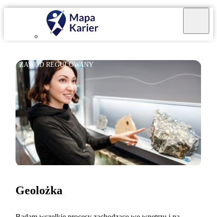
ZAWÓD REGULOWANY
Geolożka
Badam wszelkie procesy zachodzące we wnętrzu i na