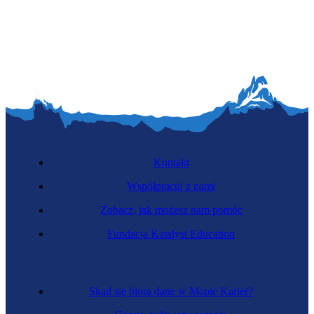
Specjalistka kopalin stałych
Kontakt
Współpracuj z nami
Zobacz, jak możesz nam pomóc
Wiertaczka studni
Fundacja Katalyst Education
Skąd się biorą dane w Mapie Karier?