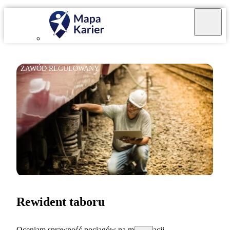
ZAWÓD REGULOWANY
Rewident taboru
Oceniam sprawność pociągów na mojej stacji.