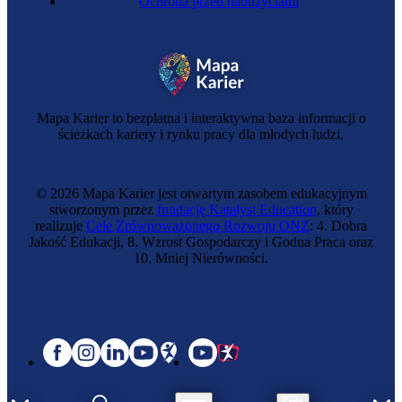
Ochrona przed nadużyciami
Celnik
Mapa Karier to bezpłatna i interaktywna baza informacji o
ścieżkach kariery i rynku pracy dla młodych ludzi.
© 2026 Mapa Karier jest otwartym zasobem edukacyjnym
stworzonym przez
fundację Katalyst Education
, który
realizuje
Cele Zrównoważonego Rozwoju ONZ
: 4. Dobra
Jakość Edukacji, 8. Wzrost Gospodarczy i Godna Praca oraz
10. Mniej Nierówności.
Zawód regulowany
Kapitan statku