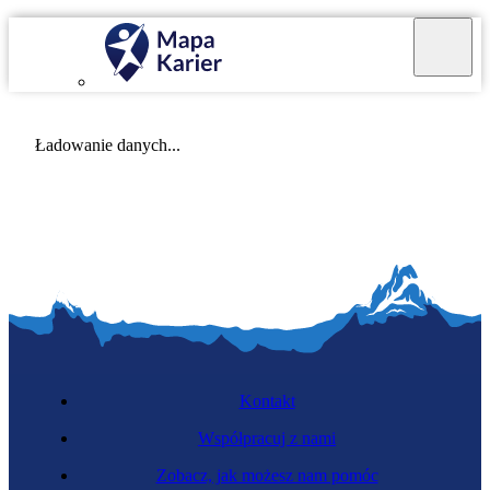
Mapa Karier v 4.0.0
Ładowanie danych...
Kontakt
Współpracuj z nami
Zobacz, jak możesz nam pomóc