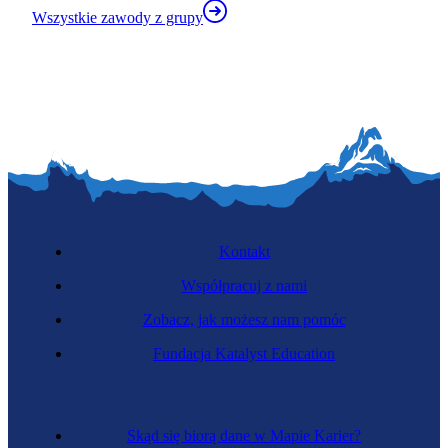
Wszystkie zawody z grupy
Kontakt
Współpracuj z nami
Zobacz, jak możesz nam pomóc
Fundacja Katalyst Education
Skąd się biorą dane w Mapie Karier?