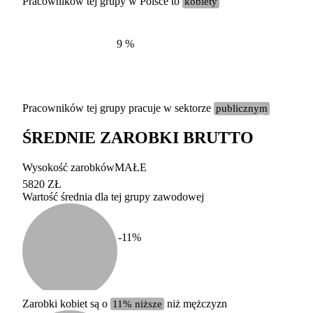
Pracowników tej grupy w Polsce to
kobiety
9
%
Pracowników tej grupy pracuje w sektorze
publicznym
ŚREDNIE ZAROBKI BRUTTO
Etykieta
Zakres wart
Wysokość zarobków
MAŁE
b. duży
powyżej 200 tysięcy za
5820 ZŁ
Wartość średnia dla tej grupy zawodowej
duży
100-200 tysięcy zatrud
średni
20-100 tysięcy zatrudn
mały
5-20 tysięcy zatrudnion
c
-11
%
miesięczne 
b. mały
poniżej 5 tysięcy zatru
uśrednione
do której 
Urzędu Sta
Zarobki kobiet są o
11% niższe
niż mężczyzn
według zaw