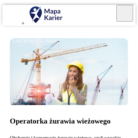
ZAWÓD REGULOWANY
Operatorka żurawia wieżowego
Obsługuję i konserwuję żurawie wieżowe, czyli wysokie