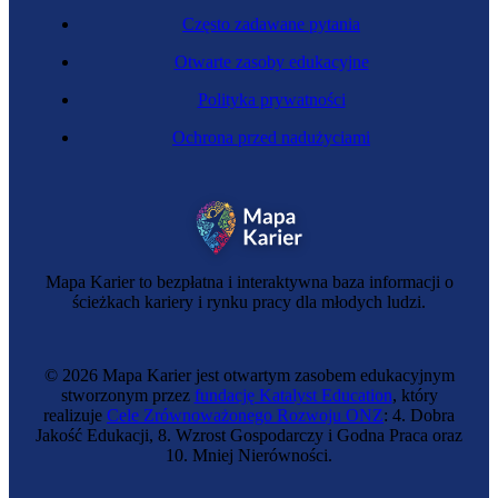
Często zadawane pytania
Otwarte zasoby edukacyjne
Polityka prywatności
Ochrona przed nadużyciami
Mapa Karier to bezpłatna i interaktywna baza informacji o
ścieżkach kariery i rynku pracy dla młodych ludzi.
© 2026 Mapa Karier jest otwartym zasobem edukacyjnym
stworzonym przez
fundację Katalyst Education
, który
realizuje
Cele Zrównoważonego Rozwoju ONZ
: 4. Dobra
Jakość Edukacji, 8. Wzrost Gospodarczy i Godna Praca oraz
10. Mniej Nierówności.