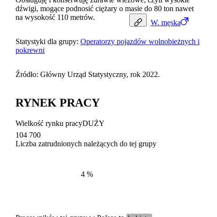
dźwigi, mogące podnosić ciężary o masie do 80 ton nawet
na wysokość 110 metrów.
W.
męska
Statystyki dla grupy:
Operatorzy pojazdów wolnobieżnych i
pokrewni
Źródło: Główny Urząd Statystyczny, rok 2022.
RYNEK PRACY
Wielkość rynku pracy
DUŻY
104 700
Liczba zatrudnionych należących do tej grupy
Struktur
według zawodów, 2022
4
%