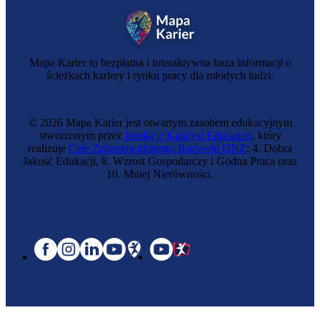
Mapa Karier to bezpłatna i interaktywna baza informacji o
ścieżkach kariery i rynku pracy dla młodych ludzi.
© 2026 Mapa Karier jest otwartym zasobem edukacyjnym
stworzonym przez
fundację Katalyst Education
, który
realizuje
Cele Zrównoważonego Rozwoju ONZ
: 4. Dobra
Jakość Edukacji, 8. Wzrost Gospodarczy i Godna Praca oraz
10. Mniej Nierówności.