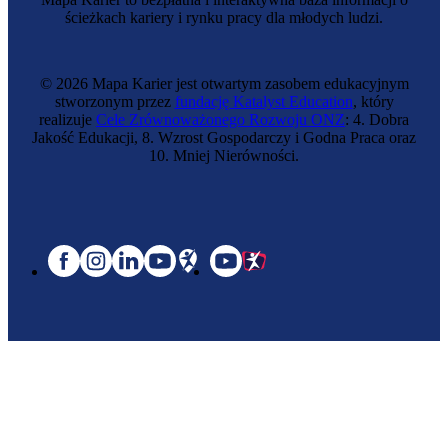
ścieżkach kariery i rynku pracy dla młodych ludzi.
© 2026 Mapa Karier jest otwartym zasobem edukacyjnym
stworzonym przez
fundację Katalyst Education
, który
realizuje
Cele Zrównoważonego Rozwoju ONZ
: 4. Dobra
Jakość Edukacji, 8. Wzrost Gospodarczy i Godna Praca oraz
10. Mniej Nierówności.