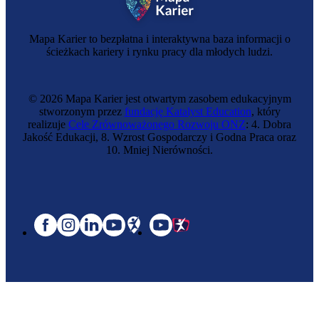
Mapa Karier to bezpłatna i interaktywna baza informacji o
ścieżkach kariery i rynku pracy dla młodych ludzi.
© 2026 Mapa Karier jest otwartym zasobem edukacyjnym
stworzonym przez
fundację Katalyst Education
, który
realizuje
Cele Zrównoważonego Rozwoju ONZ
: 4. Dobra
Jakość Edukacji, 8. Wzrost Gospodarczy i Godna Praca oraz
10. Mniej Nierówności.