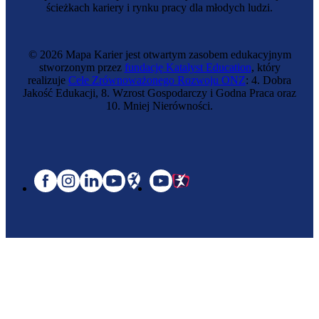
ścieżkach kariery i rynku pracy dla młodych ludzi.
© 2026 Mapa Karier jest otwartym zasobem edukacyjnym
stworzonym przez
fundację Katalyst Education
, który
realizuje
Cele Zrównoważonego Rozwoju ONZ
: 4. Dobra
Jakość Edukacji, 8. Wzrost Gospodarczy i Godna Praca oraz
10. Mniej Nierówności.