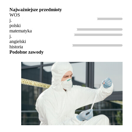
Najważniejsze przedmioty
WOS
j.
polski
matematyka
j.
angielski
historia
Podobne zawody