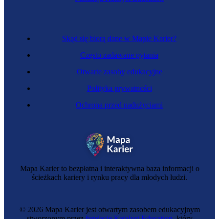
Skąd się biorą dane w Mapie Karier?
Często zadawane pytania
Otwarte zasoby edukacyjne
Polityka prywatności
Ochrona przed nadużyciami
Mapa Karier to bezpłatna i interaktywna baza informacji o
ścieżkach kariery i rynku pracy dla młodych ludzi.
© 2026 Mapa Karier jest otwartym zasobem edukacyjnym
stworzonym przez
fundację Katalyst Education
, który