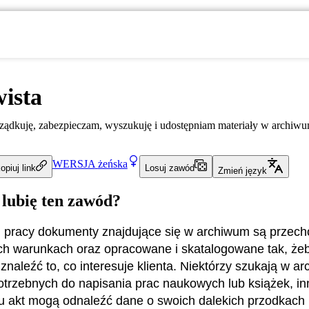
ista
ządkuję, zabezpieczam, wyszukuję i udostępniam materiały w archiwu
WERSJA
żeńska
opiuj link
Losuj zawód
Zmień język
 lubię ten zawód?
j pracy dokumenty znajdujące się w archiwum są prze
h warunkach oraz opracowane i skatalogowane tak, żeb
znaleźć to, co interesuje klienta. Niektórzy szukają w a
potrzebnych do napisania prac naukowych lub książek, inn
u akt mogą odnaleźć dane o swoich dalekich przodkach