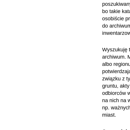
poszukiwany
bo takie kat
osobiście p
do archiwum
inwentarzowy
Wyszukuję t
archiwum. M
albo region
potwierdzają
związku z t
gruntu, akt
odbiorców w
na nich na 
np. ważnych 
miast.