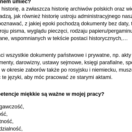
enem umieć?
istorię, a zwłaszcza historię archiwów polskich oraz wie
adzą, jak również historię ustroju administracyjnego nas
zpoznawać, z jakiej epoki pochodzą dokumenty bez daty, 
roju pisma, wyglądu pieczęci, rodzaju papieru/pergamin
sane, wspomnianych w tekście postaci historycznych,…
ci wszystkie dokumenty państwowe i prywatne, np. akty 
amenty, darowizny, ustawy sejmowe, księgi parafialne, s
 a w okresie zaborów także po rosyjsku i niemiecku, mus
 te języki, aby móc pracować ze starymi aktami.
etencje miękkie są ważne w mojej pracy?
egawczość,
ość,
tność,
zialność,