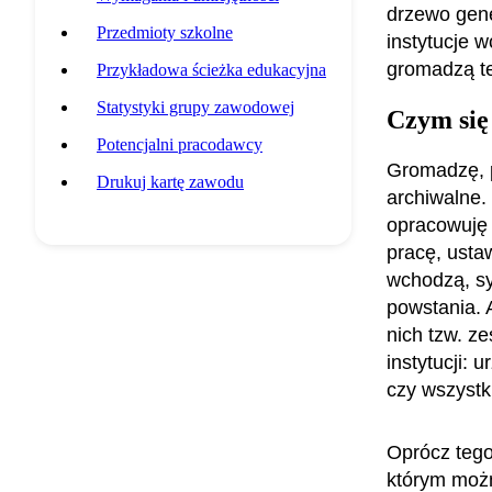
drzewo gene
Przedmioty szkolne
instytucje 
gromadzą te
Przykładowa ścieżka edukacyjna
Statystyki grupy zawodowej
Czym się
Potencjalni pracodawcy
Gromadzę, p
Drukuj kartę zawodu
archiwalne.
opracowuję 
pracę, usta
wchodzą, sy
powstania. 
nich tzw. z
instytucji: 
czy wszystk
Oprócz tego
którym moż