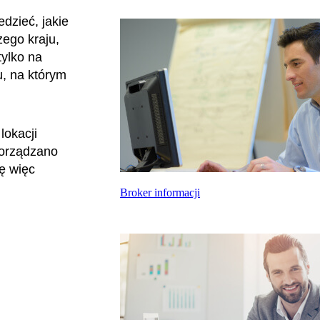
dzieć, jakie
zego kraju,
tylko na
u, na którym
lokacji
porządzano
zę więc
Broker informacji