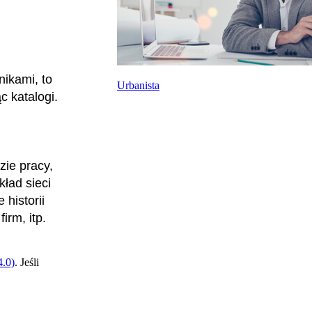
z
nikami, to
Urbanista
 katalogi.
ie pracy,
kład sieci
historii
rm, itp.
.0)
. Jeśli