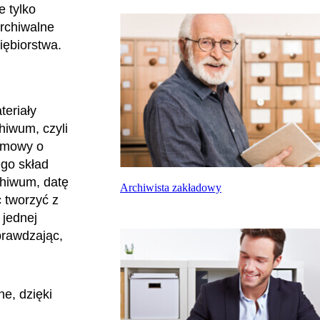
e tylko
archiwalne
iębiorstwa.
eriały
hiwum, czyli
 umowy o
ego skład
chiwum, datę
Archiwista zakładowy
 tworzyć z
 jednej
sprawdzając,
e, dzięki