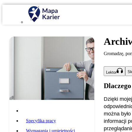
Archiw
Gromadzę, por
Sk
Lektor
Dlaczego
Dzięki moje
odpowiednic
Opis zawodu
można było 
Specyfika pracy
informacji 
przeglądani
Wymagania i umiejętności