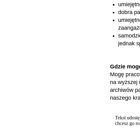
umiejętn
dobra p
umiejęt
zaangaż
samodzie
jednak s
Gdzie mog
Mogę praco
na wyższej u
archiwów pa
naszego kra
Tekst udostę
chcesz go r