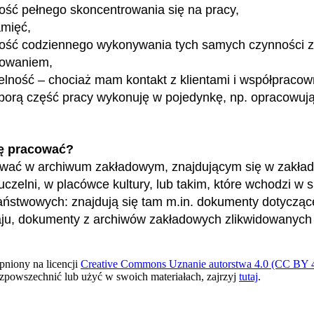
ość pełnego skoncentrowania się na pracy,
amięć,
ność codziennego wykonywania tych samych czynności 
owaniem,
lność – chociaż mam kontakt z klientami i współpracow
porą część pracy wykonuję w pojedynkę, np. opracowując
ę pracować?
wać w archiwum zakładowym, znajdującym się w zakładz
czelni, w placówce kultury, lub takim, które wchodzi w s
ństwowych: znajdują się tam m.in. dokumenty dotyczące 
ju, dokumenty z archiwów zakładowych zlikwidowanych fi
pniony na licencji
Creative Commons Uznanie autorstwa 4.0 (CC BY 4
ozpowszechnić lub użyć w swoich materiałach, zajrzyj
tutaj
.