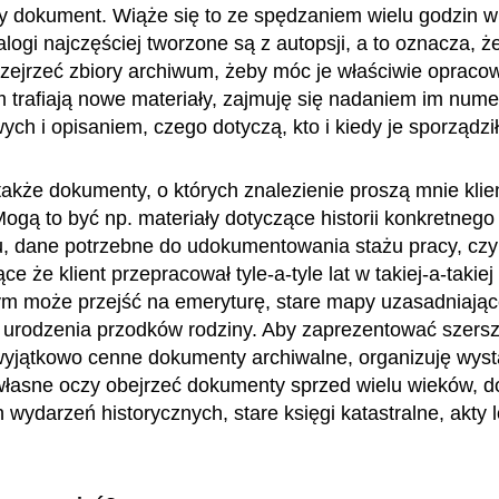
 dokument. Wiąże się to ze spędzaniem wielu godzin 
alogi najczęściej tworzone są z autopsji, a to oznacza, 
rzejrzeć zbiory archiwum, żeby móc je właściwie opraco
 trafiają nowe materiały, zajmuję się nadaniem im num
ch i opisaniem, czego dotyczą, kto i kiedy je sporządził
akże dokumenty, o których znalezienie proszą mnie klie
ogą to być np. materiały dotyczące historii konkretnego
u, dane potrzebne do udokumentowania stażu pracy, czyl
ce że klient przepracował tyle-a-tyle lat w takiej-a-takiej 
ym może przejść na emeryturę, stare mapy uzasadniają
y urodzenia przodków rodziny. Aby zaprezentować szer
yjątkowo cenne dokumenty archiwalne, organizuję wys
własne oczy obejrzeć dokumenty sprzed wielu wieków, d
wydarzeń historycznych, stare księgi katastralne, akty l