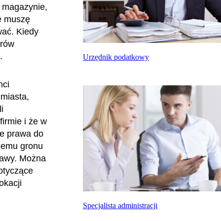
w magazynie,
że muszę
wać. Kiedy
erów
.
Urzędnik podatkowy
nci
 miasta,
i
firmie i że w
ce prawa do
szemu gronu
tawy. Można
otyczące
okacji
Specjalista administracji