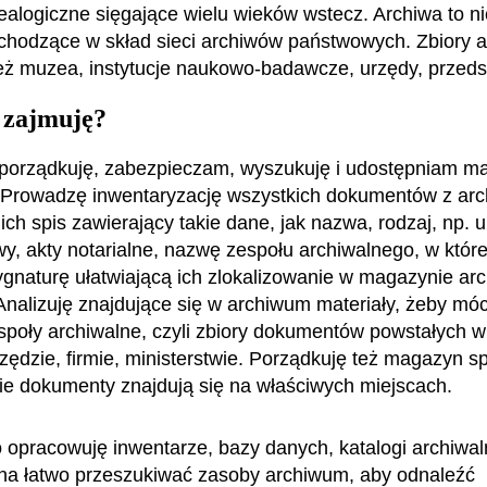
alogiczne sięgające wielu wieków wstecz. Archiwa to ni
wchodzące w skład sieci archiwów państwowych. Zbiory 
ż muzea, instytucje naukowo-badawcze, urzędy, przeds
 zajmuję?
orządkuję, zabezpieczam, wyszukuję i udostępniam mat
 Prowadzę inwentaryzację wszystkich dokumentów z arc
ich spis zawierający takie dane, jak nazwa, rodzaj, np.
wy, akty notarialne, nazwę zespołu archiwalnego, w któr
gnaturę ułatwiającą ich zlokalizowanie w magazynie ar
Analizuję znajdujące się w archiwum materiały, żeby móc
espoły archiwalne, czyli zbiory dokumentów powstałych w
urzędzie, firmie, ministerstwie. Porządkuję też magazyn 
ie dokumenty znajdują się na właściwych miejscach.
 opracowuję inwentarze, bazy danych, katalogi archiwaln
na łatwo przeszukiwać zasoby archiwum, aby odnaleźć