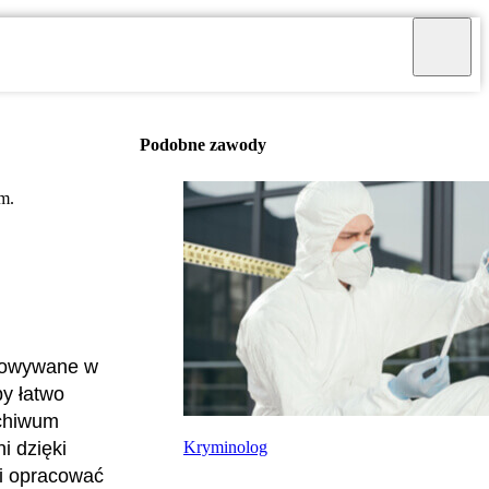
Podobne zawody
m.
chowywane w
y łatwo
rchiwum
Kryminolog
i dzięki
 i opracować