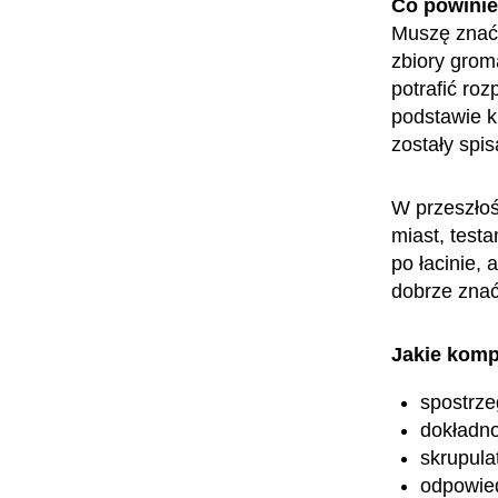
Co powini
Muszę znać h
zbiory grom
potrafić ro
podstawie k
zostały spi
W przeszłoś
miast, test
po łacinie,
dobrze znać
Jakie komp
spostrz
dokładn
skrupula
odpowied