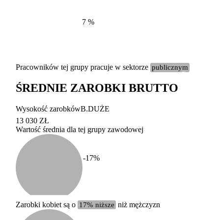
7
%
Pracowników tej grupy pracuje w sektorze
publicznym
ŚREDNIE ZAROBKI BRUTTO
Etykieta
Zakres wart
Wysokość zarobków
B.DUŻE
b. duży
powyżej 200 tysięcy za
13 030 ZŁ
Wartość średnia dla tej grupy zawodowej
duży
100-200 tysięcy zatrud
średni
20-100 tysięcy zatrudn
mały
5-20 tysięcy zatrudnion
c
-17
%
miesięczne 
b. mały
poniżej 5 tysięcy zatru
uśrednione
do której 
Urzędu Sta
Zarobki kobiet są o
17% niższe
niż mężczyzn
według zaw