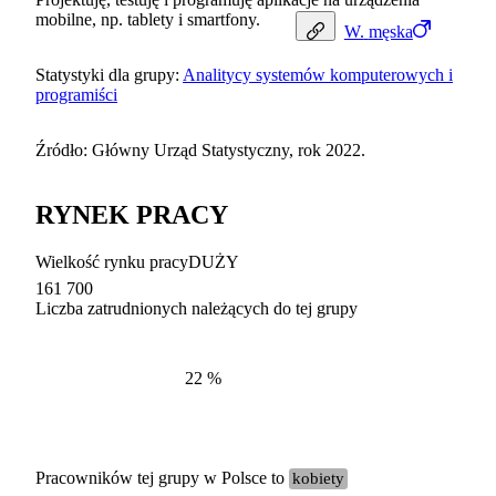
mobilne, np. tablety i smartfony.
W.
męska
Statystyki dla grupy:
Analitycy systemów komputerowych i
programiści
Źródło: Główny Urząd Statystyczny, rok 2022.
RYNEK PRACY
Wielkość rynku pracy
DUŻY
161 700
Liczba zatrudnionych należących do tej grupy
Struktur
według zawodów, 2022
22
%
Pracowników tej grupy w Polsce to
kobiety