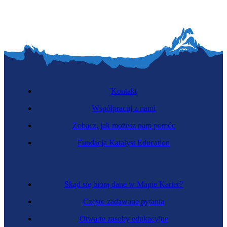
Kontakt
Współpracuj z nami
Zobacz, jak możesz nam pomóc
Fundacja Katalyst Education
Skąd się biorą dane w Mapie Karier?
Często zadawane pytania
Otwarte zasoby edukacyjne