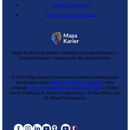
Polityka prywatności
Ochrona przed nadużyciami
Mapa Karier to bezpłatna i interaktywna baza informacji o
ścieżkach kariery i rynku pracy dla młodych ludzi.
© 2026 Mapa Karier jest otwartym zasobem edukacyjnym
stworzonym przez
fundację Katalyst Education
, który
realizuje
Cele Zrównoważonego Rozwoju ONZ
: 4. Dobra
Jakość Edukacji, 8. Wzrost Gospodarczy i Godna Praca oraz
10. Mniej Nierówności.