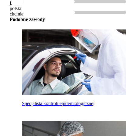
j.
polski
chemia
Podobne zawody
Specjalista kontroli epidemiologicznej