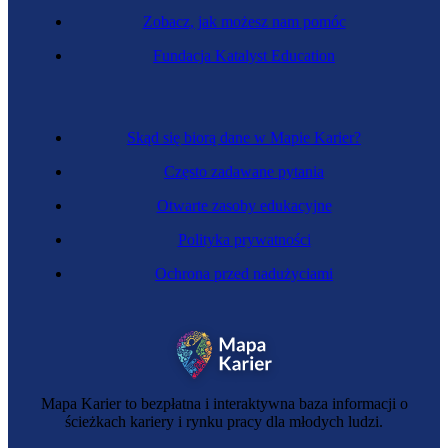
Zobacz, jak możesz nam pomóc
Specjalista do spraw konsultingu
Fundacja Katalyst Education
Skąd się biorą dane w Mapie Karier?
Często zadawane pytania
Otwarte zasoby edukacyjne
Polityka prywatności
Ochrona przed nadużyciami
Specjalista wyceny własności intelektualnej
Mapa Karier to bezpłatna i interaktywna baza informacji o
ścieżkach kariery i rynku pracy dla młodych ludzi.