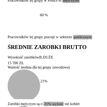
Pracowników tej grupy w Polsce to
mężczyźni
60
%
Pracowników tej grupy pracuje w sektorze
publicznym
ŚREDNIE ZAROBKI BRUTTO
Etykieta
Zakres wart
Wysokość zarobków
B.DUŻE
b. duży
powyżej 200 tysięcy za
15 590 ZŁ
Wartość średnia dla tej grupy zawodowej
duży
100-200 tysięcy zatrud
średni
20-100 tysięcy zatrudn
mały
5-20 tysięcy zatrudnion
c
21
%
miesięczne 
b. mały
poniżej 5 tysięcy zatru
uśrednione
do której 
Urzędu Sta
Zarobki mężczyzn są o
21% wyższe
niż kobiet
według zaw