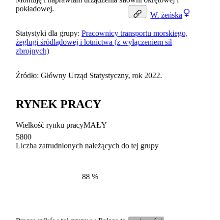
pokładowej.
W.
żeńska
Statystyki dla grupy:
Pracownicy transportu morskiego,
żeglugi śródlądowej i lotnictwa (z wyłączeniem sił
zbrojnych)
Źródło: Główny Urząd Statystyczny, rok 2022.
RYNEK PRACY
Wielkość rynku pracy
MAŁY
5800
Liczba zatrudnionych należących do tej grupy
Struktur
według zawodów, 2022
88
%