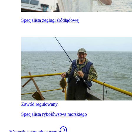
Specjalista żeglugi śródlądowej
Zawód regulowany
Specjalista rybołówstwa morskiego
Wszystkie zawody z grupy