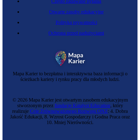
Często zadawane pytania
Otwarte zasoby edukacyjne
Polityka prywatności
Ochrona przed nadużyciami
Mapa Karier to bezpłatna i interaktywna baza informacji o
ścieżkach kariery i rynku pracy dla młodych ludzi.
© 2026 Mapa Karier jest otwartym zasobem edukacyjnym
stworzonym przez
fundację Katalyst Education
, który
realizuje
Cele Zrównoważonego Rozwoju ONZ
: 4. Dobra
Jakość Edukacji, 8. Wzrost Gospodarczy i Godna Praca oraz
10. Mniej Nierówności.