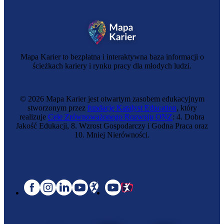
Mapa Karier to bezpłatna i interaktywna baza informacji o
ścieżkach kariery i rynku pracy dla młodych ludzi.
© 2026 Mapa Karier jest otwartym zasobem edukacyjnym
stworzonym przez
fundację Katalyst Education
, który
realizuje
Cele Zrównoważonego Rozwoju ONZ
: 4. Dobra
Jakość Edukacji, 8. Wzrost Gospodarczy i Godna Praca oraz
10. Mniej Nierówności.