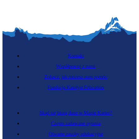
Kontakt
Współpracuj z nami
Zobacz, jak możesz nam pomóc
Fundacja Katalyst Education
Skąd się biorą dane w Mapie Karier?
Często zadawane pytania
Otwarte zasoby edukacyjne