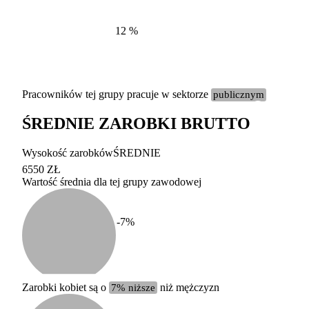
12
%
Pracowników tej grupy pracuje w sektorze
publicznym
ŚREDNIE ZAROBKI BRUTTO
Etykieta
Zakres wart
Wysokość zarobków
ŚREDNIE
b. duży
powyżej 200 tysięcy za
6550 ZŁ
Wartość średnia dla tej grupy zawodowej
duży
100-200 tysięcy zatrud
średni
20-100 tysięcy zatrudn
mały
5-20 tysięcy zatrudnion
c
-7
%
miesięczne 
b. mały
poniżej 5 tysięcy zatru
uśrednione
do której 
Urzędu Sta
Zarobki kobiet są o
7% niższe
niż mężczyzn
według zaw