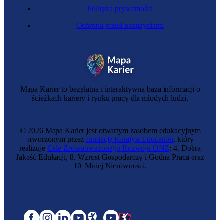
Polityka prywatności
Ochrona przed nadużyciami
Mapa Karier to bezpłatna i interaktywna baza informacji o
ścieżkach kariery i rynku pracy dla młodych ludzi.
© 2026 Mapa Karier jest otwartym zasobem edukacyjnym
stworzonym przez
fundację Katalyst Education
, który
realizuje
Cele Zrównoważonego Rozwoju ONZ
: 4. Dobra
Jakość Edukacji, 8. Wzrost Gospodarczy i Godna Praca oraz
10. Mniej Nierówności.