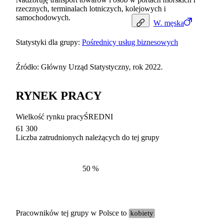
rzecznych, terminalach lotniczych, kolejowych i
samochodowych.
W.
męska
Statystyki dla grupy:
Pośrednicy usług biznesowych
Źródło: Główny Urząd Statystyczny, rok 2022.
RYNEK PRACY
Wielkość rynku pracy
ŚREDNI
61 300
Liczba zatrudnionych należących do tej grupy
Struktur
według zawodów, 2022
50
%
Pracowników tej grupy w Polsce to
kobiety