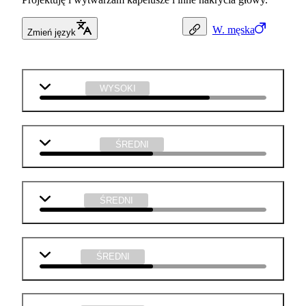
W.
męska
Zmień język
plastyka
WYSOKI
matematyka
ŚREDNI
j. polski
ŚREDNI
historia
ŚREDNI