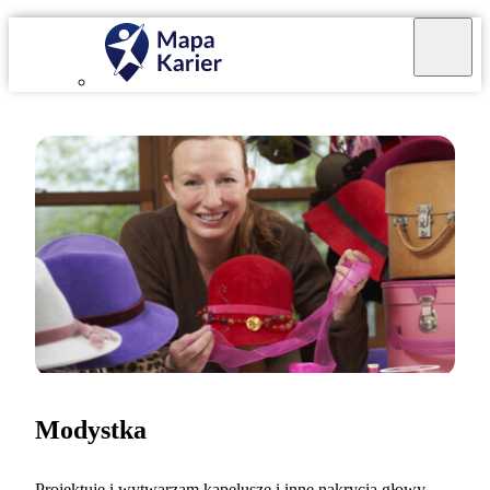
Modystka
Projektuję i wytwarzam kapelusze i inne nakrycia głowy.