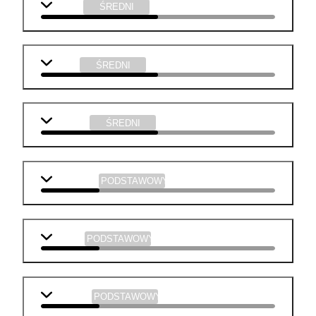
chemia
ŚREDNI
fizyka
ŚREDNI
technika
ŚREDNI
j. angielski
PODSTAWOWY
biologia
PODSTAWOWY
geografia
PODSTAWOWY