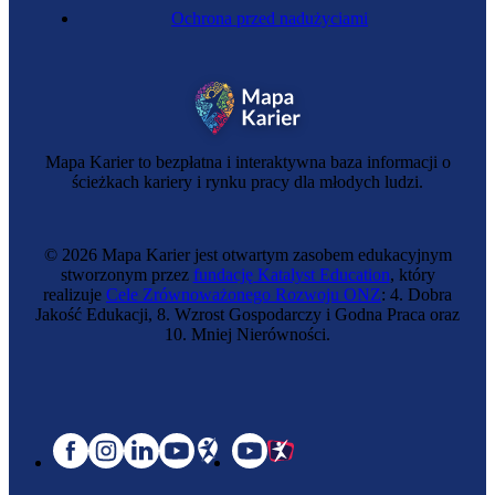
Ochrona przed nadużyciami
Mapa Karier to bezpłatna i interaktywna baza informacji o
ścieżkach kariery i rynku pracy dla młodych ludzi.
© 2026 Mapa Karier jest otwartym zasobem edukacyjnym
stworzonym przez
fundację Katalyst Education
, który
realizuje
Cele Zrównoważonego Rozwoju ONZ
: 4. Dobra
Jakość Edukacji, 8. Wzrost Gospodarczy i Godna Praca oraz
10. Mniej Nierówności.