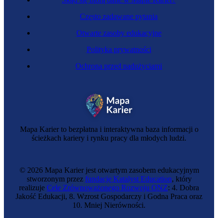
Często zadawane pytania
Otwarte zasoby edukacyjne
Polityka prywatności
Ochrona przed nadużyciami
Masztalerka
Mapa Karier to bezpłatna i interaktywna baza informacji o
ścieżkach kariery i rynku pracy dla młodych ludzi.
© 2026 Mapa Karier jest otwartym zasobem edukacyjnym
stworzonym przez
fundację Katalyst Education
, który
realizuje
Cele Zrównoważonego Rozwoju ONZ
: 4. Dobra
Jakość Edukacji, 8. Wzrost Gospodarczy i Godna Praca oraz
10. Mniej Nierówności.