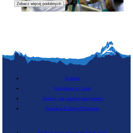
Zobacz więcej podobnych
Dójka
Kontakt
Współpracuj z nami
Zobacz, jak możesz nam pomóc
Fundacja Katalyst Education
Pszczelarka
Skąd się biorą dane w Mapie Karier?