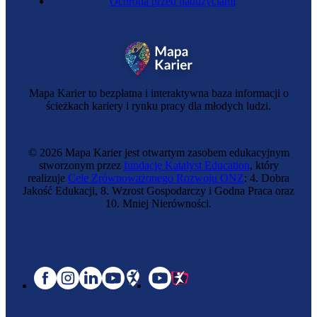
Ochrona przed nadużyciami
Mapa Karier to bezpłatna i interaktywna baza informacji o
ścieżkach kariery i rynku pracy dla młodych ludzi.
© 2026 Mapa Karier jest otwartym zasobem edukacyjnym
stworzonym przez
fundację Katalyst Education
, który
realizuje
Cele Zrównoważonego Rozwoju ONZ
: 4. Dobra
Jakość Edukacji, 8. Wzrost Gospodarczy i Godna Praca oraz
10. Mniej Nierówności.