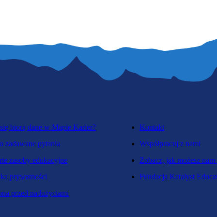
się biorą dane w Mapie Karier?
Kontakt
o zadawane pytania
Współpracuj z nami
te zasoby edukacyjne
Zobacz, jak możesz nam
yka prywatności
Fundacja Katalyst Educa
na przed nadużyciami