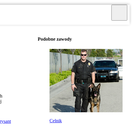
Podobne zawody
ch
j
Celnik
rysant