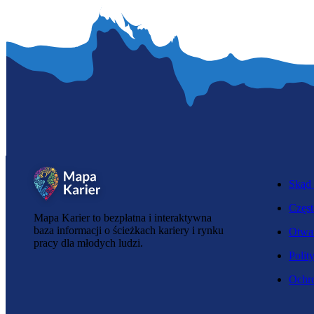
Skąd 
Częst
Mapa Karier to bezpłatna i interaktywna
baza informacji o ścieżkach kariery i rynku
Otwar
pracy dla młodych ludzi.
Polit
Ochro