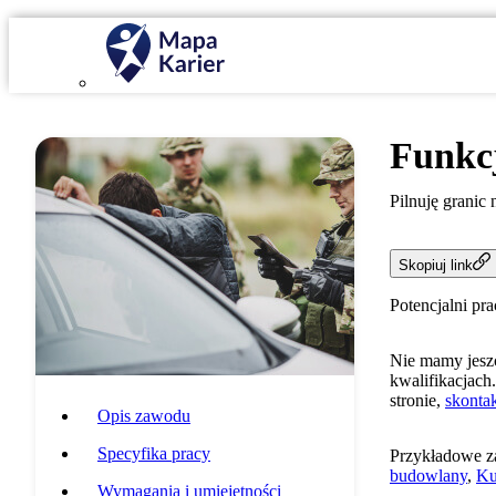
Funkcj
Pilnuję granic 
Skopiuj link
Potencjalni pr
Nie mamy jeszc
kwalifikacjach.
stronie,
skontak
Opis zawodu
Specyfika pracy
Przykładowe z
budowlany
,
Ku
Wymagania i umiejętności