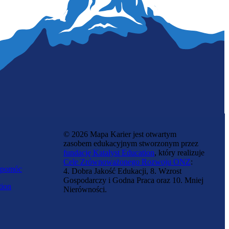
Funkcjonariusz SOK
© 2026 Mapa Karier jest otwartym
zasobem edukacyjnym stworzonym przez
fundację Katalyst Education
, który realizuje
Cele Zrównoważonego Rozwoju ONZ
:
 pomóc
4. Dobra Jakość Edukacji, 8. Wzrost
Gospodarczy i Godna Praca oraz 10. Mniej
tion
Nierówności.
Saper