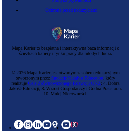
Polityka prywatności
Ochrona przed nadużyciami
Mapa Karier to bezpłatna i interaktywna baza informacji o
ścieżkach kariery i rynku pracy dla młodych ludzi.
© 2026 Mapa Karier jest otwartym zasobem edukacyjnym
stworzonym przez
fundację Katalyst Education
, który
realizuje
Cele Zrównoważonego Rozwoju ONZ
: 4. Dobra
Jakość Edukacji, 8. Wzrost Gospodarczy i Godna Praca oraz
10. Mniej Nierówności.