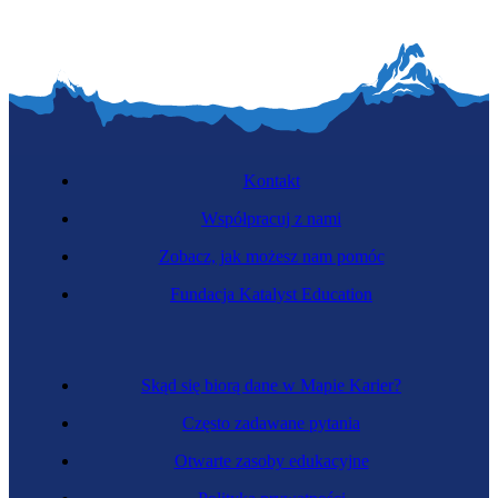
Kontakt
Współpracuj z nami
Zobacz, jak możesz nam pomóc
Fundacja Katalyst Education
Skąd się biorą dane w Mapie Karier?
Często zadawane pytania
Otwarte zasoby edukacyjne