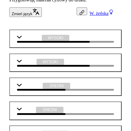
W.
żeńska
Zmień język
informatyka
WYSOKI
plastyka
WYSOKI
matematyka
ŚREDNI
j. polski
ŚREDNI