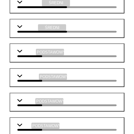
j. angielski
ŚREDNI
technika
ŚREDNI
biologia
PODSTAWOWY
geografia
PODSTAWOWY
historia
PODSTAWOWY
WOS
PODSTAWOWY