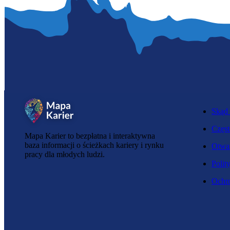
Skąd 
Częst
Mapa Karier to bezpłatna i interaktywna
baza informacji o ścieżkach kariery i rynku
Otwar
pracy dla młodych ludzi.
Polit
Ochro