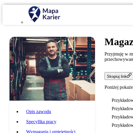
Magaz
Przyjmuję w ma
przechowywani
Skopiuj link
Poniżej pokaże
Przykładow
Przykładow
Opis zawodu
Przykładow
Specyfika pracy
Przykładow
Wymagania i umiejętności