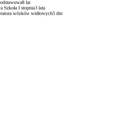
Podstawowa
8 lat
 Szkoła I stopnia
3 lata
eratora wózków widłowych
5 dni