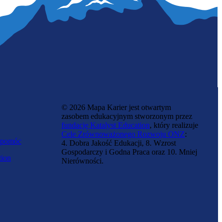
© 2026 Mapa Karier jest otwartym
zasobem edukacyjnym stworzonym przez
fundację Katalyst Education
, który realizuje
Cele Zrównoważonego Rozwoju ONZ
:
 pomóc
4. Dobra Jakość Edukacji, 8. Wzrost
Gospodarczy i Godna Praca oraz 10. Mniej
tion
Nierówności.