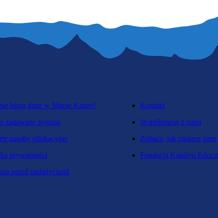
się biorą dane w Mapie Karier?
Kontakt
o zadawane pytania
Współpracuj z nami
te zasoby edukacyjne
Zobacz, jak możesz nam
yka prywatności
Fundacja Katalyst Educa
na przed nadużyciami