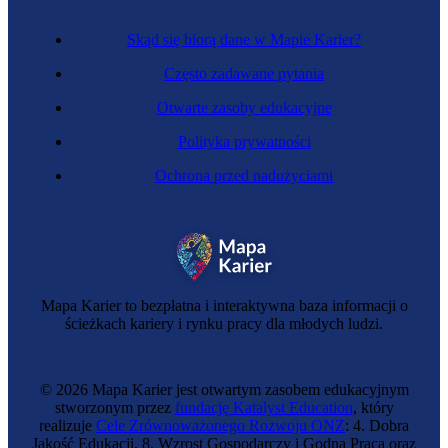
Skąd się biorą dane w Mapie Karier?
Często zadawane pytania
Otwarte zasoby edukacyjne
Polityka prywatności
Ochrona przed nadużyciami
Metaloplastyczka
Mapa Karier to bezpłatna i interaktywna baza informacji o
ścieżkach kariery i rynku pracy dla młodych ludzi.
© 2026 Mapa Karier jest otwartym zasobem edukacyjnym
stworzonym przez
fundację Katalyst Education
, który
realizuje
Cele Zrównoważonego Rozwoju ONZ
: 4. Dobra
Jakość Edukacji, 8. Wzrost Gospodarczy i Godna Praca oraz