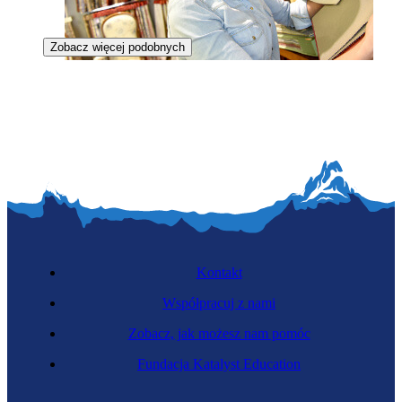
Zobacz więcej podobnych
Tapicerka
Kontakt
Współpracuj z nami
Zobacz, jak możesz nam pomóc
Kamieniarka
Fundacja Katalyst Education