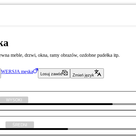
ka
wna meble, drzwi, okna, ramy obrazów, ozdobne pudełka itp.
WERSJA
męska
Losuj zawód
Zmień język
WYSOKI
yka
ŚREDNI