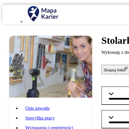
Stolar
Wykonuję z dre
Skopiuj link
technika
Opis zawodu
matemat
Specyfika pracy
Wymagania i umiejętności