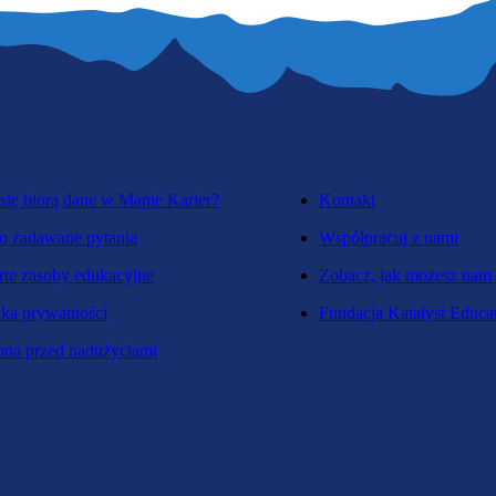
się biorą dane w Mapie Karier?
Kontakt
o zadawane pytania
Współpracuj z nami
te zasoby edukacyjne
Zobacz, jak możesz nam
yka prywatności
Fundacja Katalyst Educa
na przed nadużyciami