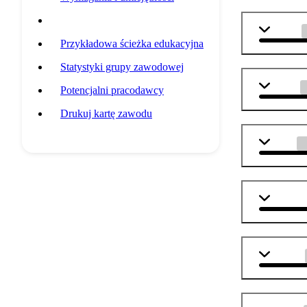
Przedmioty szkolne
biologia
Przykładowa ścieżka edukacyjna
Statystyki grupy zawodowej
chemia
Potencjalni pracodawcy
Drukuj kartę zawodu
fizyka
informat
plastyka