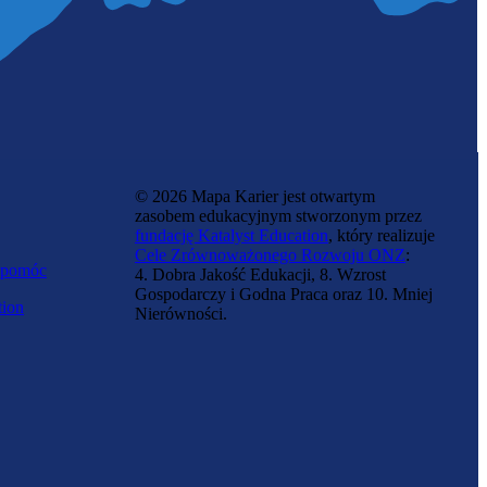
© 2026 Mapa Karier jest otwartym
zasobem edukacyjnym stworzonym przez
fundację Katalyst Education
, który realizuje
Cele Zrównoważonego Rozwoju ONZ
:
 pomóc
4. Dobra Jakość Edukacji, 8. Wzrost
Gospodarczy i Godna Praca oraz 10. Mniej
tion
Nierówności.