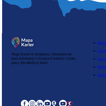
Skąd 
Częst
Mapa Karier to bezpłatna i interaktywna
baza informacji o ścieżkach kariery i rynku
Otwar
pracy dla młodych ludzi.
Polit
Ochro