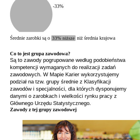
-33
%
Etykiet
b. małe
małe
średnie
Średnie zarobki są o
33% niższe
niż średnia krajowa
duże
b. duże
Co to jest grupa zawodowa?
Są to zawody pogrupowane według podobieństwa
kompetencji wymaganych do realizacji zadań
zawodowych. W Mapie Karier wykorzystujemy
podział na tzw. grupy średnie z Klasyfikacji
zawodów i specjalności, dla których dysponujemy
danymi o zarobkach i wielkości rynku pracy z
Głównego Urzędu Statystycznego.
Zawody z tej grupy zawodowej