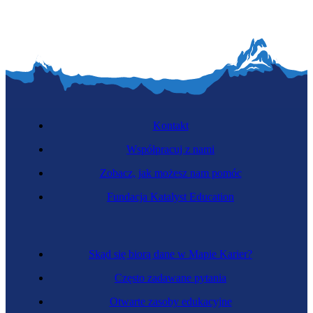
Kontakt
Współpracuj z nami
Zobacz, jak możesz nam pomóc
Fundacja Katalyst Education
Skąd się biorą dane w Mapie Karier?
Często zadawane pytania
Otwarte zasoby edukacyjne