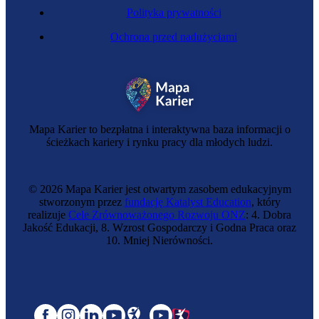
Polityka prywatności
Ochrona przed nadużyciami
Mapa Karier to bezpłatna i interaktywna baza informacji o
ścieżkach kariery i rynku pracy dla młodych ludzi.
© 2026 Mapa Karier jest otwartym zasobem edukacyjnym
stworzonym przez
fundację Katalyst Education
, który
realizuje
Cele Zrównoważonego Rozwoju ONZ
: 4. Dobra
Jakość Edukacji, 8. Wzrost Gospodarczy i Godna Praca oraz
10. Mniej Nierówności.