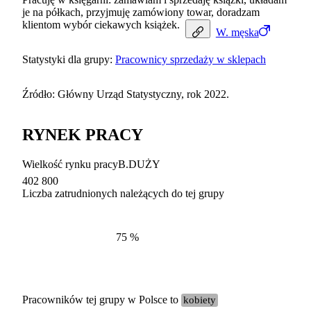
je na półkach, przyjmuję zamówiony towar, doradzam
klientom wybór ciekawych książek.
W.
męska
Statystyki dla grupy:
Pracownicy sprzedaży w sklepach
Źródło: Główny Urząd Statystyczny, rok 2022.
RYNEK PRACY
Wielkość rynku pracy
B.DUŻY
402 800
Liczba zatrudnionych należących do tej grupy
Struktur
według zawodów, 2022
75
%
Pracowników tej grupy w Polsce to
kobiety