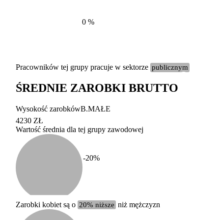
0
%
Pracowników tej grupy pracuje w sektorze
publicznym
ŚREDNIE ZAROBKI BRUTTO
Etykieta
Zakres wart
Wysokość zarobków
B.MAŁE
b. duży
powyżej 200 tysięcy za
4230 ZŁ
Wartość średnia dla tej grupy zawodowej
duży
100-200 tysięcy zatrud
średni
20-100 tysięcy zatrudn
mały
5-20 tysięcy zatrudnion
c
-20
%
miesięczne 
b. mały
poniżej 5 tysięcy zatru
uśrednione
do której 
Urzędu Sta
Zarobki kobiet są o
20% niższe
niż mężczyzn
według zaw