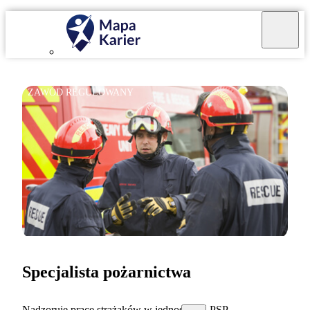
ZAWÓD REGULOWANY
Specjalista pożarnictwa
Nadzoruję pracę strażaków w jednostkach PSP.