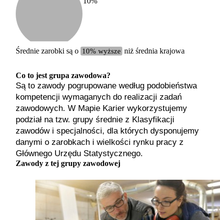
10
%
Etykiet
b. małe
małe
średnie
Średnie zarobki są o
10% wyższe
niż średnia krajowa
duże
b. duże
Co to jest grupa zawodowa?
Są to zawody pogrupowane według podobieństwa
kompetencji wymaganych do realizacji zadań
zawodowych. W Mapie Karier wykorzystujemy
podział na tzw. grupy średnie z Klasyfikacji
zawodów i specjalności, dla których dysponujemy
danymi o zarobkach i wielkości rynku pracy z
Głównego Urzędu Statystycznego.
Zawody z tej grupy zawodowej