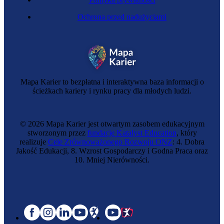
Ochrona przed nadużyciami
Mapa Karier to bezpłatna i interaktywna baza informacji o
ścieżkach kariery i rynku pracy dla młodych ludzi.
© 2026 Mapa Karier jest otwartym zasobem edukacyjnym
stworzonym przez
fundację Katalyst Education
, który
realizuje
Cele Zrównoważonego Rozwoju ONZ
: 4. Dobra
Jakość Edukacji, 8. Wzrost Gospodarczy i Godna Praca oraz
10. Mniej Nierówności.