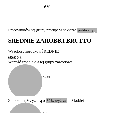
16
%
Pracowników tej grupy pracuje w sektorze
publicznym
ŚREDNIE ZAROBKI BRUTTO
Etykieta
Zakres wart
Wysokość zarobków
ŚREDNIE
b. duży
powyżej 200 tysięcy za
6960 ZŁ
Wartość średnia dla tej grupy zawodowej
duży
100-200 tysięcy zatrud
średni
20-100 tysięcy zatrudn
mały
5-20 tysięcy zatrudnion
c
32
%
miesięczne 
b. mały
poniżej 5 tysięcy zatru
uśrednione
do której 
Urzędu Sta
Zarobki mężczyzn są o
32% wyższe
niż kobiet
według zaw