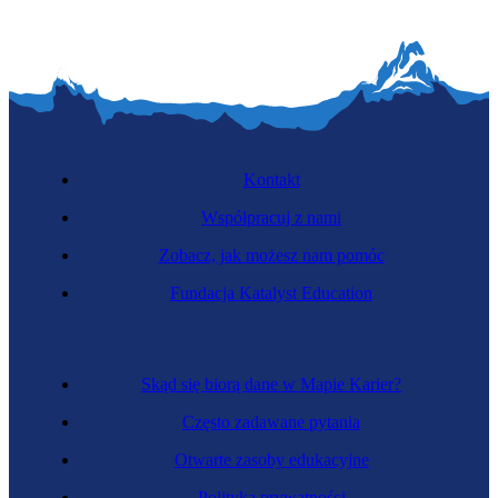
Kontakt
Współpracuj z nami
Zobacz, jak możesz nam pomóc
Fundacja Katalyst Education
Skąd się biorą dane w Mapie Karier?
Często zadawane pytania
Otwarte zasoby edukacyjne
Polityka prywatności