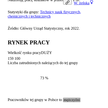
W.
żeńska
Statystyki dla grupy:
Technicy nauk fizycznych,
chemicznych i technicznych
Źródło: Główny Urząd Statystyczny, rok 2022.
RYNEK PRACY
Wielkość rynku pracy
DUŻY
159 100
Liczba zatrudnionych należących do tej grupy
Struktur
według zawodów, 2022
73
%
Pracowników tej grupy w Polsce to
mężczyźni