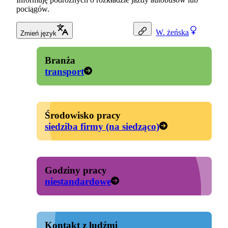
pociągów.
W.
żeńska
Zmień język
Branża
transport
Środowisko pracy
siedziba firmy (na siedząco)
Godziny pracy
niestandardowe
Kontakt z ludźmi