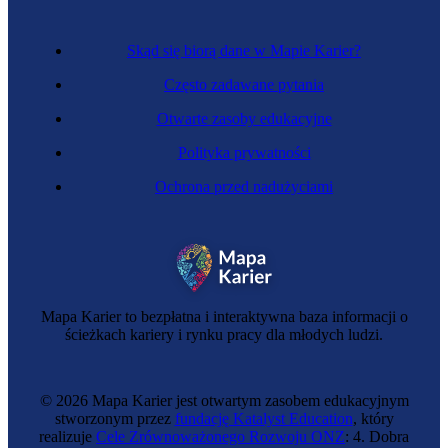
Skąd się biorą dane w Mapie Karier?
Często zadawane pytania
Otwarte zasoby edukacyjne
Polityka prywatności
Ochrona przed nadużyciami
Tropiciel trendów
Mapa Karier to bezpłatna i interaktywna baza informacji o
ścieżkach kariery i rynku pracy dla młodych ludzi.
© 2026 Mapa Karier jest otwartym zasobem edukacyjnym
stworzonym przez
fundację Katalyst Education
, który
realizuje
Cele Zrównoważonego Rozwoju ONZ
: 4. Dobra