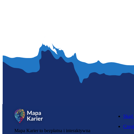
Skąd 
Częst
Mapa Karier to bezpłatna i interaktywna