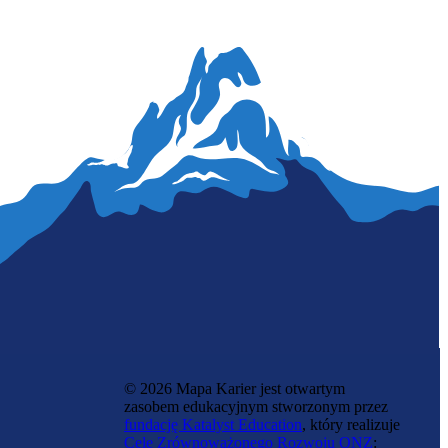
Elektryk
© 2026 Mapa Karier jest otwartym
zasobem edukacyjnym stworzonym przez
fundację Katalyst Education
, który realizuje
Cele Zrównoważonego Rozwoju ONZ
: