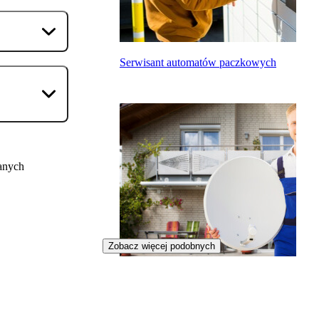
Serwisant automatów paczkowych
anych
Zobacz więcej podobnych
Monter telekomunikacyjny