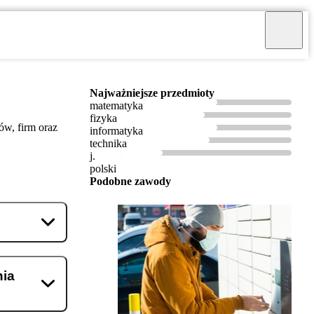
Najważniejsze przedmioty
matematyka
fizyka
w, firm oraz
informatyka
technika
j.
polski
Podobne zawody
nia