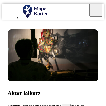
Aktor lalkarz
Animuję lalki podczas przedstawień w teatrze lalek.