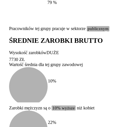
79
%
Pracowników tej grupy pracuje w sektorze
publicznym
ŚREDNIE ZAROBKI BRUTTO
Etykieta
Zakres wart
Wysokość zarobków
DUŻE
b. duży
powyżej 200 tysięcy za
7730 ZŁ
Wartość średnia dla tej grupy zawodowej
duży
100-200 tysięcy zatrud
średni
20-100 tysięcy zatrudn
mały
5-20 tysięcy zatrudnion
c
10
%
miesięczne 
b. mały
poniżej 5 tysięcy zatru
uśrednione
do której 
Urzędu Sta
Zarobki mężczyzn są o
10% wyższe
niż kobiet
według zaw
22
%