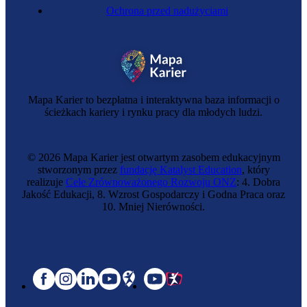
Ochrona przed nadużyciami
Mapa Karier to bezpłatna i interaktywna baza informacji o
ścieżkach kariery i rynku pracy dla młodych ludzi.
© 2026 Mapa Karier jest otwartym zasobem edukacyjnym
stworzonym przez
fundację Katalyst Education
, który
realizuje
Cele Zrównoważonego Rozwoju ONZ
: 4. Dobra
Jakość Edukacji, 8. Wzrost Gospodarczy i Godna Praca oraz
10. Mniej Nierówności.