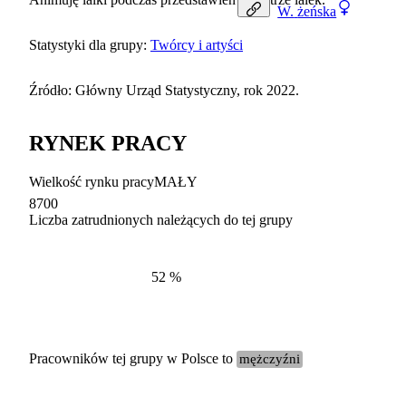
W.
żeńska
Statystyki dla grupy:
Twórcy i artyści
Źródło: Główny Urząd Statystyczny, rok 2022.
RYNEK PRACY
Wielkość rynku pracy
MAŁY
8700
Liczba zatrudnionych należących do tej grupy
Struktur
według zawodów, 2022
52
%
Pracowników tej grupy w Polsce to
mężczyźni