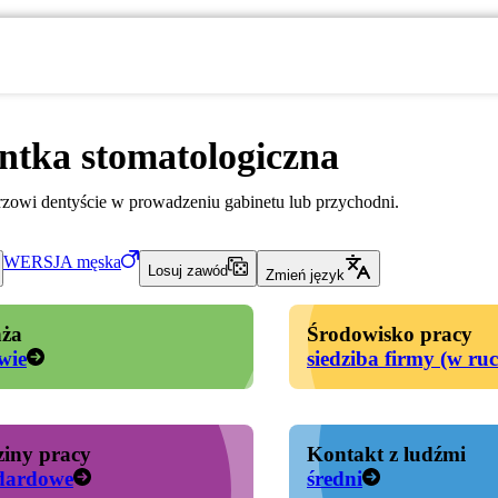
ntka stomatologiczna
zowi dentyście w prowadzeniu gabinetu lub przychodni.
WERSJA
męska
Losuj zawód
Zmień język
ża
Środowisko pracy
wie
siedziba firmy (w ru
iny pracy
Kontakt z ludźmi
dardowe
średni