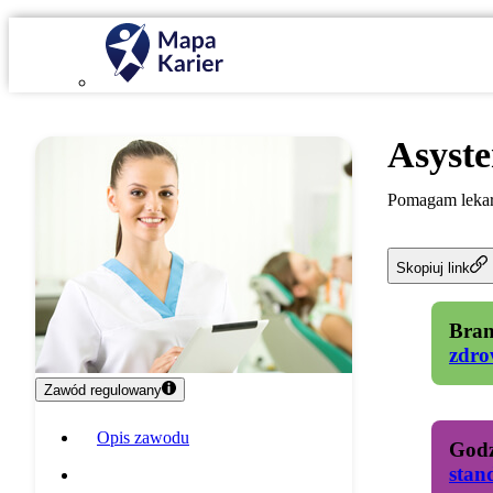
Asyste
Pomagam lekar
Skopiuj link
Bran
zdro
Zawód regulowany
Opis zawodu
Godz
stan
Specyfika pracy