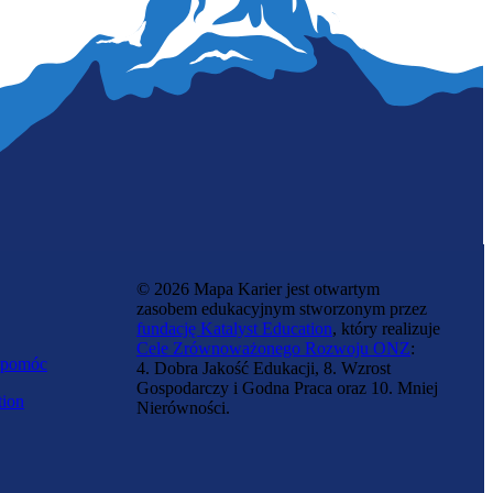
Neonatolożka
© 2026 Mapa Karier jest otwartym
zasobem edukacyjnym stworzonym przez
fundację Katalyst Education
, który realizuje
Cele Zrównoważonego Rozwoju ONZ
:
 pomóc
4. Dobra Jakość Edukacji, 8. Wzrost
Gospodarczy i Godna Praca oraz 10. Mniej
tion
Nierówności.