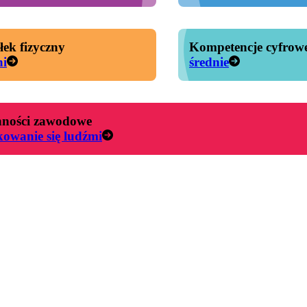
łek fizyczny
Kompetencje cyfrow
ni
średnie
ności zawodowe
kowanie się ludźmi