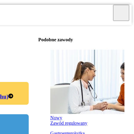
Podobne zawody
chu)
Nowy
Zawód regulowany
Gastroenterolożka