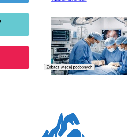
e
Zobacz więcej podobnych
Nowy
Zawód regulowany
Kardiochirurżka