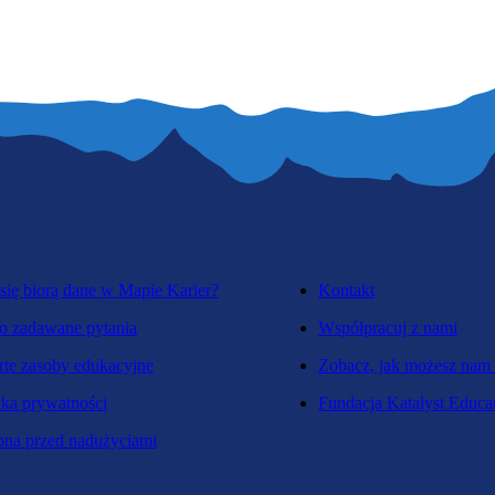
się biorą dane w Mapie Karier?
Kontakt
o zadawane pytania
Współpracuj z nami
te zasoby edukacyjne
Zobacz, jak możesz nam
yka prywatności
Fundacja Katalyst Educa
na przed nadużyciami