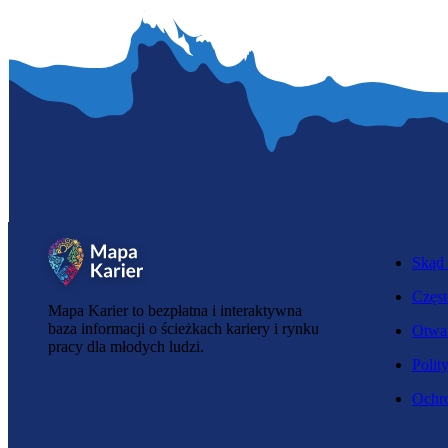
Skąd 
Częst
Mapa Karier to bezpłatna i interaktywna
baza informacji o ścieżkach kariery i rynku
Otwar
pracy dla młodych ludzi.
Polit
Ochro