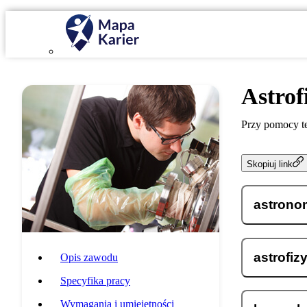
Astrof
Przy pomocy te
Skopiuj link
astrono
astrofiz
Opis zawodu
Specyfika pracy
Wymagania i umiejętności