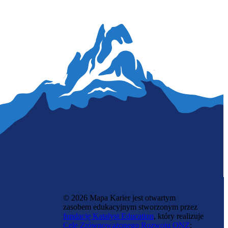
Fizyk
© 2026 Mapa Karier jest otwartym
zasobem edukacyjnym stworzonym przez
fundację Katalyst Education
, który realizuje
Cele Zrównoważonego Rozwoju ONZ
: