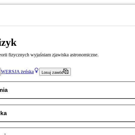
izyk
orii fizycznych wyjaśniam zjawiska astronomiczne.
WERSJA
żeńska
Losuj zawód
mia
yka