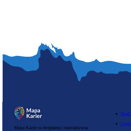
Skąd 
Częst
Mapa Karier to bezpłatna i interaktywna