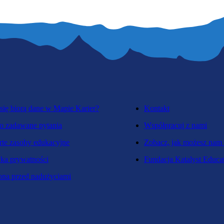
się biorą dane w Mapie Karier?
Kontakt
o zadawane pytania
Współpracuj z nami
te zasoby edukacyjne
Zobacz, jak możesz nam
yka prywatności
Fundacja Katalyst Educa
na przed nadużyciami