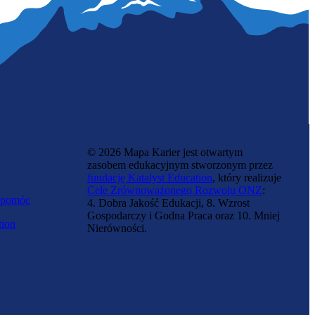
© 2026 Mapa Karier jest otwartym
zasobem edukacyjnym stworzonym przez
fundację Katalyst Education
, który realizuje
Cele Zrównoważonego Rozwoju ONZ
:
 pomóc
4. Dobra Jakość Edukacji, 8. Wzrost
Gospodarczy i Godna Praca oraz 10. Mniej
tion
Nierówności.