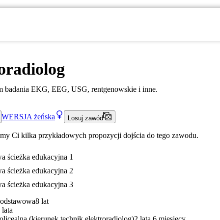
oradiolog
 badania EKG, EEG, USG, rentgenowskie i inne.
WERSJA
żeńska
Losuj zawód
my Ci kilka przykładowych propozycji dojścia do tego zawodu.
a ścieżka edukacyjna 1
a ścieżka edukacyjna 2
a ścieżka edukacyjna 3
Podstawowa
8 lat
 lata
olicealna (kierunek technik elektroradiolog)
2 lata 6 miesięcy