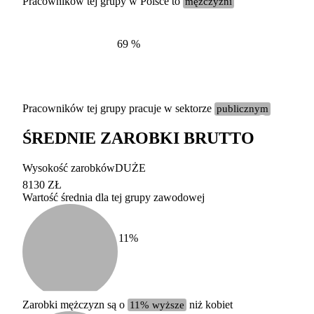
Pracowników tej grupy w Polsce to
mężczyźni
69
%
Pracowników tej grupy pracuje w sektorze
publicznym
ŚREDNIE ZAROBKI BRUTTO
Etykieta
Zakres wart
Wysokość zarobków
DUŻE
b. duży
powyżej 200 tysięcy za
8130 ZŁ
Wartość średnia dla tej grupy zawodowej
duży
100-200 tysięcy zatrud
średni
20-100 tysięcy zatrudn
mały
5-20 tysięcy zatrudnion
c
11
%
miesięczne 
b. mały
poniżej 5 tysięcy zatru
uśrednione
do której 
Urzędu Sta
Zarobki mężczyzn są o
11% wyższe
niż kobiet
według zaw