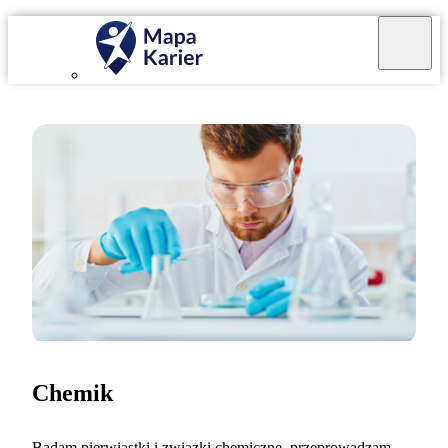
Chemik
Badam pierwiastki i związki chemiczne, przeprowadzam