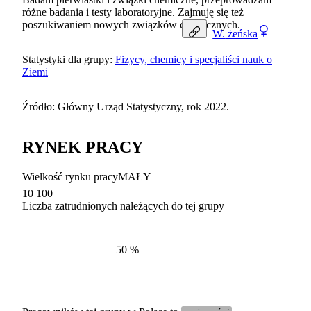
różne badania i testy laboratoryjne. Zajmuję się też
poszukiwaniem nowych związków chemicznych.
W.
żeńska
Statystyki dla grupy:
Fizycy, chemicy i specjaliści nauk o
Ziemi
Źródło: Główny Urząd Statystyczny, rok 2022.
RYNEK PRACY
Wielkość rynku pracy
MAŁY
10 100
Liczba zatrudnionych należących do tej grupy
Struktur
według zawodów, 2022
50
%