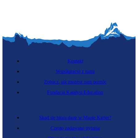
Kontakt
Współpracuj z nami
Zobacz, jak możesz nam pomóc
Fundacja Katalyst Education
Skąd się biorą dane w Mapie Karier?
Często zadawane pytania