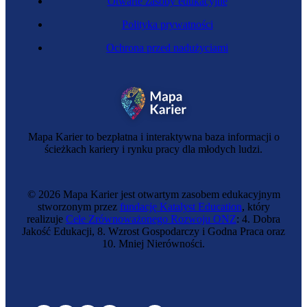
Otwarte zasoby edukacyjne
Polityka prywatności
Ochrona przed nadużyciami
Mapa Karier to bezpłatna i interaktywna baza informacji o
ścieżkach kariery i rynku pracy dla młodych ludzi.
© 2026 Mapa Karier jest otwartym zasobem edukacyjnym
stworzonym przez
fundację Katalyst Education
, który
realizuje
Cele Zrównoważonego Rozwoju ONZ
: 4. Dobra
Jakość Edukacji, 8. Wzrost Gospodarczy i Godna Praca oraz
10. Mniej Nierówności.