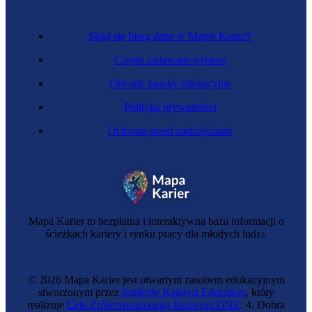
Skąd się biorą dane w Mapie Karier?
Często zadawane pytania
Otwarte zasoby edukacyjne
Polityka prywatności
Ochrona przed nadużyciami
Mapa Karier to bezpłatna i interaktywna baza informacji o
ścieżkach kariery i rynku pracy dla młodych ludzi.
© 2026 Mapa Karier jest otwartym zasobem edukacyjnym
stworzonym przez
fundację Katalyst Education
, który
realizuje
Cele Zrównoważonego Rozwoju ONZ
: 4. Dobra