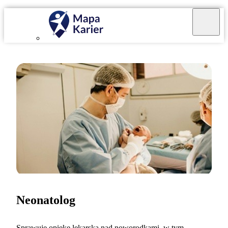
Neonatolog
Sprawuję opiekę lekarską nad noworodkami, w tym