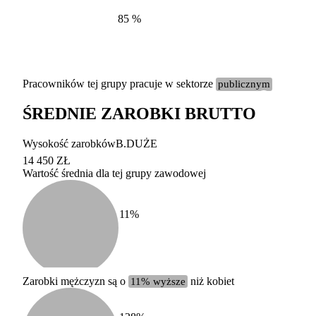
85
%
Pracowników tej grupy pracuje w sektorze
publicznym
ŚREDNIE ZAROBKI BRUTTO
Etykieta
Zakres wart
Wysokość zarobków
B.DUŻE
b. duży
powyżej 200 tysięcy za
14 450 ZŁ
Wartość średnia dla tej grupy zawodowej
duży
100-200 tysięcy zatrud
średni
20-100 tysięcy zatrudn
mały
5-20 tysięcy zatrudnion
c
11
%
miesięczne 
b. mały
poniżej 5 tysięcy zatru
uśrednione
do której 
Urzędu Sta
Zarobki mężczyzn są o
11% wyższe
niż kobiet
według zaw