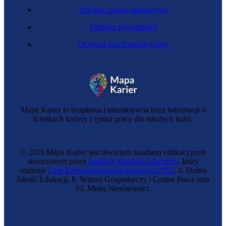
Otwarte zasoby edukacyjne
Polityka prywatności
Ochrona przed nadużyciami
Mapa Karier to bezpłatna i interaktywna baza informacji o
ścieżkach kariery i rynku pracy dla młodych ludzi.
© 2026 Mapa Karier jest otwartym zasobem edukacyjnym
stworzonym przez
fundację Katalyst Education
, który
realizuje
Cele Zrównoważonego Rozwoju ONZ
: 4. Dobra
Jakość Edukacji, 8. Wzrost Gospodarczy i Godna Praca oraz
10. Mniej Nierówności.