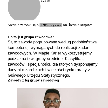
128
%
Etykiet
b. małe
małe
średnie
Średnie zarobki są o
128% wyższe
niż średnia krajowa
duże
b. duże
Co to jest grupa zawodowa?
Są to zawody pogrupowane według podobieństwa
kompetencji wymaganych do realizacji zadań
zawodowych. W Mapie Karier wykorzystujemy
podział na tzw. grupy średnie z Klasyfikacji
zawodów i specjalności, dla których dysponujemy
danymi o zarobkach i wielkości rynku pracy z
Głównego Urzędu Statystycznego.
Zawody z tej grupy zawodowej