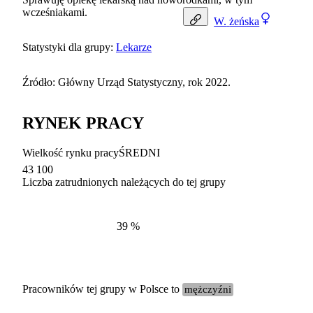
wcześniakami.
W.
żeńska
Statystyki dla grupy:
Lekarze
Źródło: Główny Urząd Statystyczny, rok 2022.
RYNEK PRACY
Wielkość rynku pracy
ŚREDNI
43 100
Liczba zatrudnionych należących do tej grupy
Struktur
według zawodów, 2022
39
%
Pracowników tej grupy w Polsce to
mężczyźni