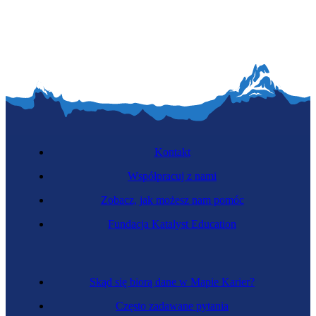
Kontakt
Współpracuj z nami
Zobacz, jak możesz nam pomóc
Fundacja Katalyst Education
Skąd się biorą dane w Mapie Karier?
Często zadawane pytania