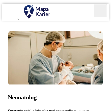
Neonatolog
Sprawuję opiekę lekarską nad noworodkami, w tym