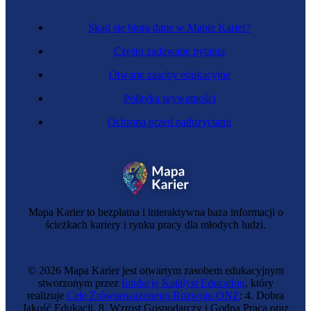
Gastroenterolog
Skąd się biorą dane w Mapie Karier?
Często zadawane pytania
Otwarte zasoby edukacyjne
Polityka prywatności
Ochrona przed nadużyciami
Nowy
Mapa Karier to bezpłatna i interaktywna baza informacji o
Zawód regulowany
ścieżkach kariery i rynku pracy dla młodych ludzi.
Kardiochirurg
© 2026 Mapa Karier jest otwartym zasobem edukacyjnym
stworzonym przez
fundację Katalyst Education
, który
realizuje
Cele Zrównoważonego Rozwoju ONZ
: 4. Dobra
Jakość Edukacji, 8. Wzrost Gospodarczy i Godna Praca oraz