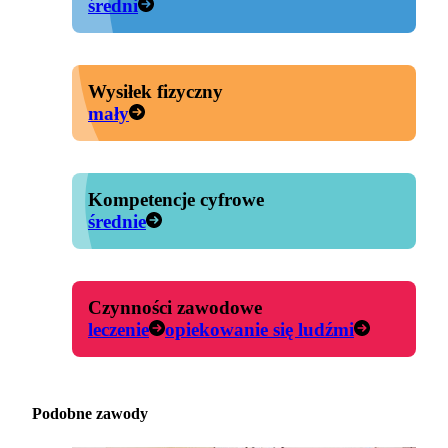
średni
Wysiłek fizyczny
mały
Kompetencje cyfrowe
średnie
Czynności zawodowe
leczenie
opiekowanie się ludźmi
Podobne zawody