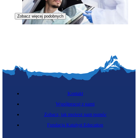
Zobacz więcej podobnych
Specjalista kontroli epidemiologicznej
Kontakt
Współpracuj z nami
Zobacz, jak możesz nam pomóc
Nowy
Fundacja Katalyst Education
Zawód regulowany