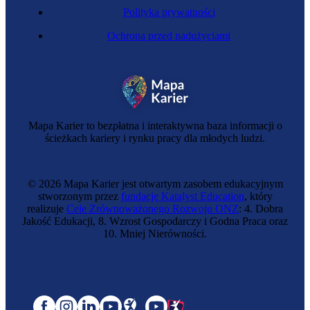
Polityka prywatności
Ochrona przed nadużyciami
Mapa Karier to bezpłatna i interaktywna baza informacji o
ścieżkach kariery i rynku pracy dla młodych ludzi.
© 2026 Mapa Karier jest otwartym zasobem edukacyjnym
stworzonym przez
fundację Katalyst Education
, który
realizuje
Cele Zrównoważonego Rozwoju ONZ
: 4. Dobra
Jakość Edukacji, 8. Wzrost Gospodarczy i Godna Praca oraz
10. Mniej Nierówności.