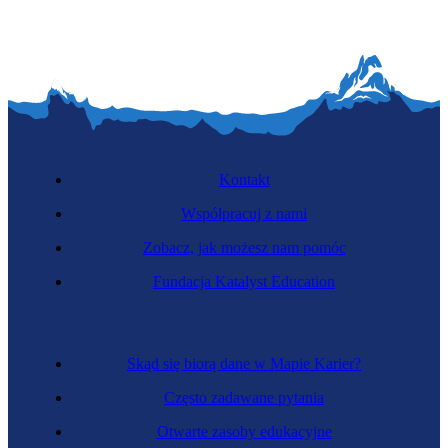
Kontakt
Współpracuj z nami
Zobacz, jak możesz nam pomóc
Fundacja Katalyst Education
Skąd się biorą dane w Mapie Karier?
Często zadawane pytania
Otwarte zasoby edukacyjne