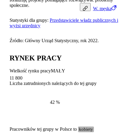
społeczne.
W.
męska
Statystyki dla grupy:
Przedstawiciele władz publicznych i
wyżsi urzędnicy
Źródło: Główny Urząd Statystyczny, rok 2022.
RYNEK PRACY
Wielkość rynku pracy
MAŁY
11 800
Liczba zatrudnionych należących do tej grupy
Struktur
według zawodów, 2022
42
%
Pracowników tej grupy w Polsce to
kobiety