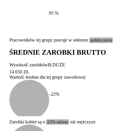
95
%
Pracowników tej grupy pracuje w sektorze
publicznym
ŚREDNIE ZAROBKI BRUTTO
Etykieta
Zakres wart
Wysokość zarobków
B.DUŻE
b. duży
powyżej 200 tysięcy za
14 650 ZŁ
Wartość średnia dla tej grupy zawodowej
duży
100-200 tysięcy zatrud
średni
20-100 tysięcy zatrudn
mały
5-20 tysięcy zatrudnion
c
-22
%
miesięczne 
b. mały
poniżej 5 tysięcy zatru
uśrednione
do której 
Urzędu Sta
Zarobki kobiet są o
22% niższe
niż mężczyzn
według zaw