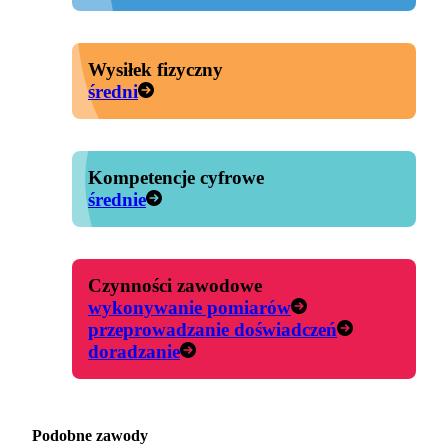
Wysiłek fizyczny
średni
Kompetencje cyfrowe
średnie
Czynności zawodowe
wykonywanie pomiarów
przeprowadzanie doświadczeń
doradzanie
Podobne zawody