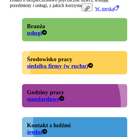
przedmioty i usługi, z jakich korzystają.
W.
męska
Branża
usługi
Środowisko pracy
siedziba firmy (w ruchu)
Godziny pracy
standardowe
Kontakt z ludźmi
średni