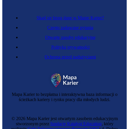
Skąd się biorą dane w Mapie Karier?
Często zadawane pytania
Otwarte zasoby edukacyjne
Polityka prywatności
Ochrona przed nadużyciami
Specjalistka do spraw konsultingu
Mapa Karier to bezpłatna i interaktywna baza informacji o
ścieżkach kariery i rynku pracy dla młodych ludzi.
© 2026 Mapa Karier jest otwartym zasobem edukacyjnym
stworzonym przez
fundację Katalyst Education
, który
realizuje
Cele Zrównoważonego Rozwoju ONZ
: 4. Dobra