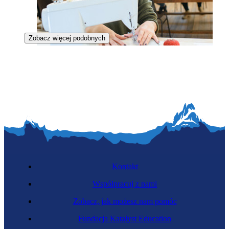
Zobacz więcej podobnych
Krawcowa
Kontakt
Współpracuj z nami
Zobacz, jak możesz nam pomóc
Ergonomistka
Fundacja Katalyst Education