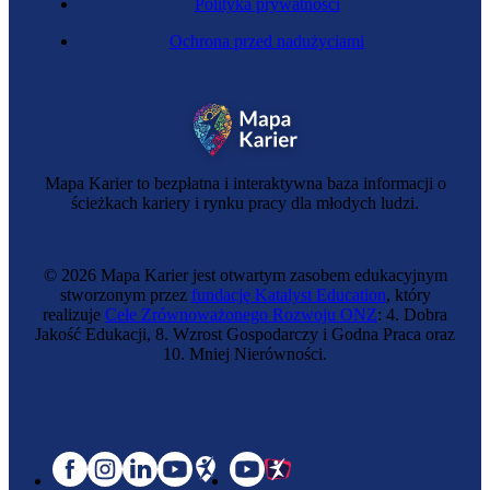
Polityka prywatności
Ochrona przed nadużyciami
Mapa Karier to bezpłatna i interaktywna baza informacji o
ścieżkach kariery i rynku pracy dla młodych ludzi.
© 2026 Mapa Karier jest otwartym zasobem edukacyjnym
stworzonym przez
fundację Katalyst Education
, który
realizuje
Cele Zrównoważonego Rozwoju ONZ
: 4. Dobra
Jakość Edukacji, 8. Wzrost Gospodarczy i Godna Praca oraz
10. Mniej Nierówności.