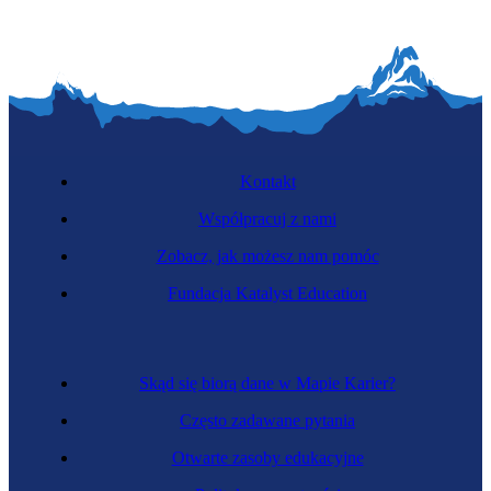
Kontakt
Współpracuj z nami
Zobacz, jak możesz nam pomóc
Fundacja Katalyst Education
Skąd się biorą dane w Mapie Karier?
Często zadawane pytania
Otwarte zasoby edukacyjne