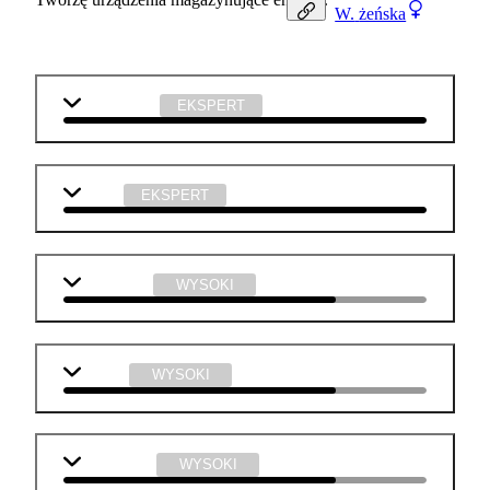
W.
żeńska
matematyka
EKSPERT
fizyka
EKSPERT
j. angielski
WYSOKI
chemia
WYSOKI
informatyka
WYSOKI