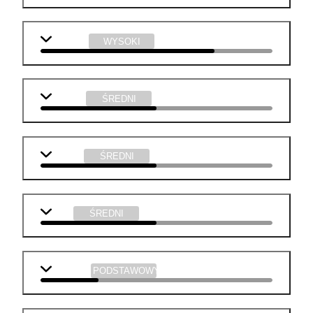
technika
WYSOKI
j. polski
ŚREDNI
biologia
ŚREDNI
WOS
ŚREDNI
geografia
PODSTAWOWY