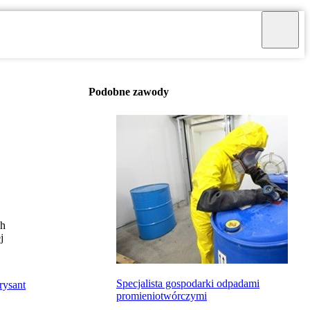
Podobne zawody
ch
j
Specjalista gospodarki odpadami
rysant
promieniotwórczymi