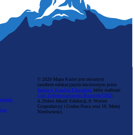
Inżynier zootechniki
© 2026 Mapa Karier jest otwartym
zasobem edukacyjnym stworzonym przez
fundację Katalyst Education
, który realizuje
Cele Zrównoważonego Rozwoju ONZ
:
 pomóc
4. Dobra Jakość Edukacji, 8. Wzrost
Gospodarczy i Godna Praca oraz 10. Mniej
tion
Nierówności.