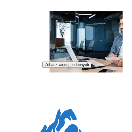
Zobacz więcej podobnych
Specjalista wypalonego paliwa
jądrowego