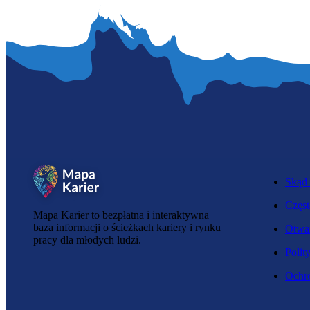
Skąd 
Częst
Mapa Karier to bezpłatna i interaktywna
baza informacji o ścieżkach kariery i rynku
Otwar
pracy dla młodych ludzi.
Polit
Ochro