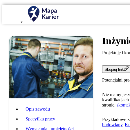
Inżyni
Projektuję i ko
Skopiuj link
Potencjalni pr
Nie mamy jeszc
kwalifikacjach.
stronie,
skontak
Opis zawodu
Specyfika pracy
Przykładowe z
budowlany
,
Ku
Wymagania i umiejętności