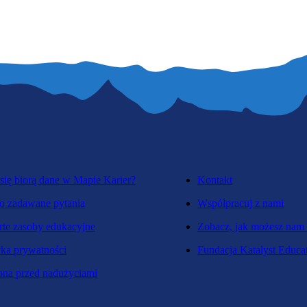
się biorą dane w Mapie Karier?
Kontakt
o zadawane pytania
Współpracuj z nami
te zasoby edukacyjne
Zobacz, jak możesz nam
yka prywatności
Fundacja Katalyst Educa
na przed nadużyciami