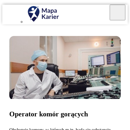
Operator komór gorących
Obsługuję komory, w których m.in. bada się substancje