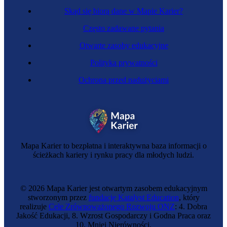
Skąd się biorą dane w Mapie Karier?
Często zadawane pytania
Otwarte zasoby edukacyjne
Polityka prywatności
Ochrona przed nadużyciami
Ergonomista
Mapa Karier to bezpłatna i interaktywna baza informacji o
ścieżkach kariery i rynku pracy dla młodych ludzi.
© 2026 Mapa Karier jest otwartym zasobem edukacyjnym
stworzonym przez
fundację Katalyst Education
, który
realizuje
Cele Zrównoważonego Rozwoju ONZ
: 4. Dobra
Jakość Edukacji, 8. Wzrost Gospodarczy i Godna Praca oraz
10. Mniej Nierówności.