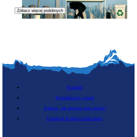
Zobacz więcej podobnych
Zawód przyszłości
Specjalista recyklingu materiałów złożonych
Kontakt
Współpracuj z nami
Zobacz, jak możesz nam pomóc
Fundacja Katalyst Education
Farmakolog kliniczny