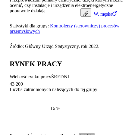
ocenić, czy instalacje i urządzenia elektroenergetyczne
poprawnie działają.
W.
męska
Statystyki dla grupy:
Kontrolerzy (sterowniczy) procesów
przemysłowych
Źródło: Główny Urząd Statystyczny, rok 2022.
RYNEK PRACY
Wielkość rynku pracy
ŚREDNI
43 200
Liczba zatrudnionych należących do tej grupy
Struktur
według zawodów, 2022
16
%