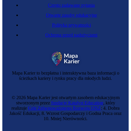
Często zadawane pytania
Otwarte zasoby edukacyjne
Polityka prywatności
Ochrona przed nadużyciami
Mapa Karier to bezpłatna i interaktywna baza informacji o
ścieżkach kariery i rynku pracy dla młodych ludzi.
© 2026 Mapa Karier jest otwartym zasobem edukacyjnym
stworzonym przez
fundację Katalyst Education
, który
realizuje
Cele Zrównoważonego Rozwoju ONZ
: 4. Dobra
Jakość Edukacji, 8. Wzrost Gospodarczy i Godna Praca oraz
10. Mniej Nierówności.