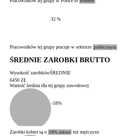
Pracowników tej grupy w Polsce to
kobiety
32
%
Pracowników tej grupy pracuje w sektorze
publicznym
ŚREDNIE ZAROBKI BRUTTO
Etykieta
Zakres wart
Wysokość zarobków
ŚREDNIE
b. duży
powyżej 200 tysięcy za
6450 ZŁ
Wartość średnia dla tej grupy zawodowej
duży
100-200 tysięcy zatrud
średni
20-100 tysięcy zatrudn
mały
5-20 tysięcy zatrudnion
c
-18
%
miesięczne 
b. mały
poniżej 5 tysięcy zatru
uśrednione
do której 
Urzędu Sta
Zarobki kobiet są o
18% niższe
niż mężczyzn
według zaw