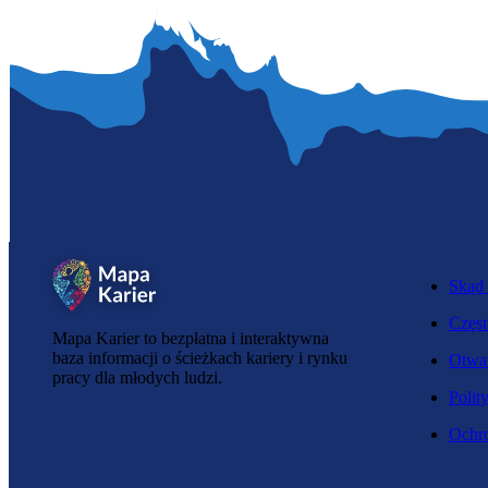
Skąd 
Częst
Mapa Karier to bezpłatna i interaktywna
baza informacji o ścieżkach kariery i rynku
Otwar
pracy dla młodych ludzi.
Polit
Ochro