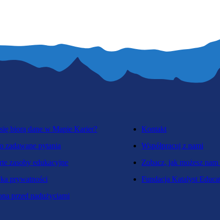
się biorą dane w Mapie Karier?
Kontakt
o zadawane pytania
Współpracuj z nami
te zasoby edukacyjne
Zobacz, jak możesz nam
yka prywatności
Fundacja Katalyst Educa
na przed nadużyciami