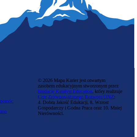
Zawód przyszłości
Menedżer wielokulturowości
© 2026 Mapa Karier jest otwartym
zasobem edukacyjnym stworzonym przez
fundację Katalyst Education
, który realizuje
Cele Zrównoważonego Rozwoju ONZ
:
 pomóc
4. Dobra Jakość Edukacji, 8. Wzrost
Gospodarczy i Godna Praca oraz 10. Mniej
tion
Nierówności.
Doradca kryptowalutowy