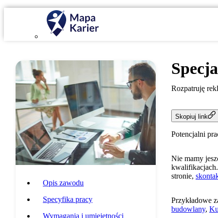
Specja
Rozpatruję rek
Skopiuj link
Potencjalni pr
Nie mamy jeszc
kwalifikacjach.
stronie,
skontak
Opis zawodu
Specyfika pracy
Przykładowe z
budowlany
,
Ku
Wymagania i umiejętności