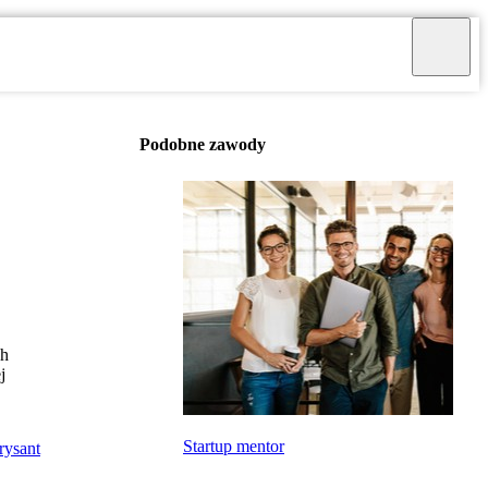
Podobne zawody
ch
j
Startup mentor
rysant