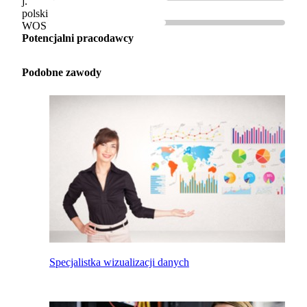
j.
polski
WOS
Potencjalni pracodawcy
Podobne zawody
Specjalistka wizualizacji danych