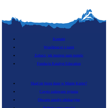
Kontakt
Współpracuj z nami
Zobacz, jak możesz nam pomóc
Fundacja Katalyst Education
Skąd się biorą dane w Mapie Karier?
Często zadawane pytania
Otwarte zasoby edukacyjne
Polityka prywatności