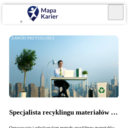
ZAWÓD PRZYSZŁOŚCI
Specjalista recyklingu materiałów złożonych
Opracowuję i udoskonalam metody recyklingu materiałów