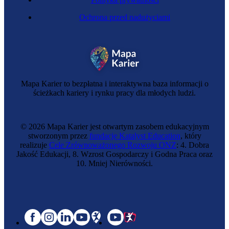
Ochrona przed nadużyciami
Mapa Karier to bezpłatna i interaktywna baza informacji o
ścieżkach kariery i rynku pracy dla młodych ludzi.
© 2026 Mapa Karier jest otwartym zasobem edukacyjnym
stworzonym przez
fundację Katalyst Education
, który
realizuje
Cele Zrównoważonego Rozwoju ONZ
: 4. Dobra
Jakość Edukacji, 8. Wzrost Gospodarczy i Godna Praca oraz
10. Mniej Nierówności.