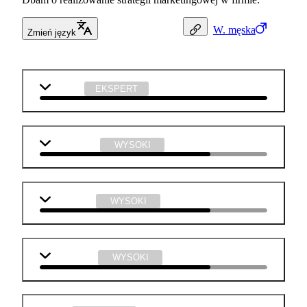
W.
męska
Zmień język
j. polski
EKSPERT
matematyka
WYSOKI
j. angielski
WYSOKI
informatyka
WYSOKI