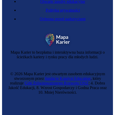
Otwarte zasoby edukacyjne
Polityka prywatności
Ochrona przed nadużyciami
Mapa Karier to bezpłatna i interaktywna baza informacji o
ścieżkach kariery i rynku pracy dla młodych ludzi.
© 2026 Mapa Karier jest otwartym zasobem edukacyjnym
stworzonym przez
fundację Katalyst Education
, który
realizuje
Cele Zrównoważonego Rozwoju ONZ
: 4. Dobra
Jakość Edukacji, 8. Wzrost Gospodarczy i Godna Praca oraz
10. Mniej Nierówności.