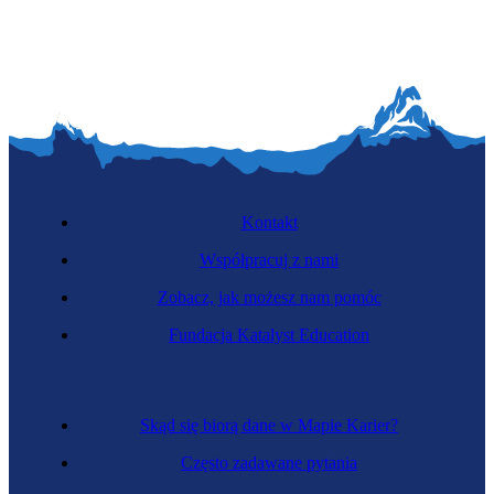
Kontakt
Współpracuj z nami
Zobacz, jak możesz nam pomóc
Fundacja Katalyst Education
Skąd się biorą dane w Mapie Karier?
Często zadawane pytania