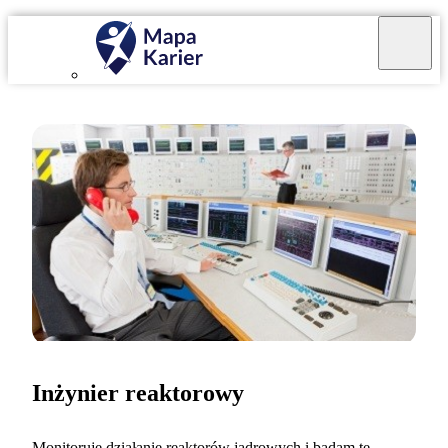
Inżynier reaktorowy
Monitoruję działanie reaktorów jądrowych i badam te