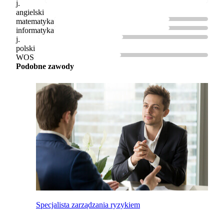
j.
angielski
matematyka
informatyka
j.
polski
WOS
Podobne zawody
Specjalista zarządzania ryzykiem