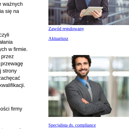
ie ważnych
ia się na
Zawód regulowany
zyli
Aktuariusz
ałania
ch w firmie.
 przez
ę przewagę
j strony
 zachęcać
alifikacji.
ości firmy
Specjalista ds. compliance