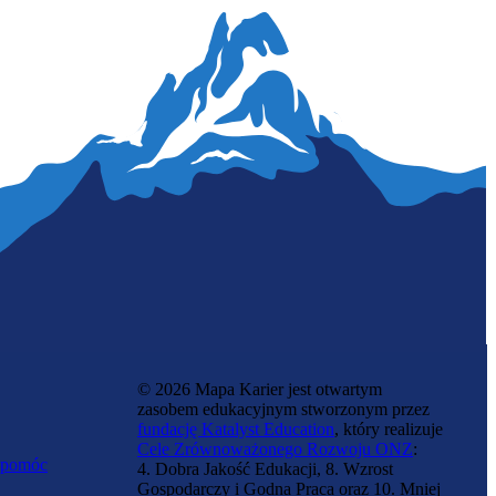
© 2026 Mapa Karier jest otwartym
zasobem edukacyjnym stworzonym przez
fundację Katalyst Education
, który realizuje
Cele Zrównoważonego Rozwoju ONZ
:
 pomóc
4. Dobra Jakość Edukacji, 8. Wzrost
Gospodarczy i Godna Praca oraz 10. Mniej