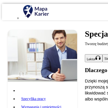
Specja
Tworzę budżety
Sk
Lektor
Dlaczego
Dzięki mojej
przynoszą s
Opis zawodu
likwidować 
Specyfika pracy
albo wspóln
Wymagania i umiejętności