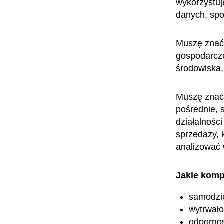
wykorzystuj
danych, spo
Muszę znać 
gospodarcze
środowiska,
Muszę znać 
pośrednie, s
działalnośc
sprzedaży, k
analizować 
Jakie komp
samodzi
wytrwało
odporno