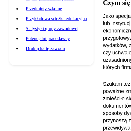
Czym się
Przedmioty szkolne
Jako specjal
Przykładowa ścieżka edukacyjna
lub instytuc
Statystyki grupy zawodowej
ekonomiczne
przygotowyw
Potencjalni pracodawcy
wydatków, z
Drukuj kartę zawodu
czy uchwalo
uzasadniony
których fir
Szukam też 
poważne zm
zmieściło s
dokumentów 
sposoby dys
przynoszą z
przewidywan