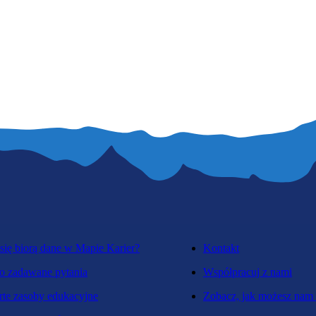
się biorą dane w Mapie Karier?
Kontakt
o zadawane pytania
Współpracuj z nami
te zasoby edukacyjne
Zobacz, jak możesz nam