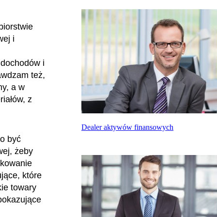
biorstwie
ej i
 dochodów i
rawdzam też,
my, a w
riałów, z
Dealer aktywów finansowych
to być
ej, żeby
rukowanie
jące, które
kie towary
 pokazujące