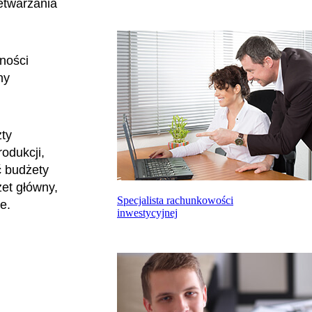
etwarzania
ności
ny
zty
rodukcji,
ć budżety
żet główny,
Specjalista rachunkowości
e.
inwestycyjnej