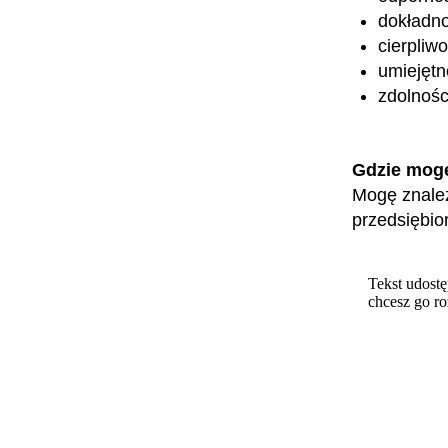
dokładn
cierpliw
umiejętn
zdolnośc
Gdzie mog
Mogę znaleź
przedsiębior
Tekst udostę
chcesz go r