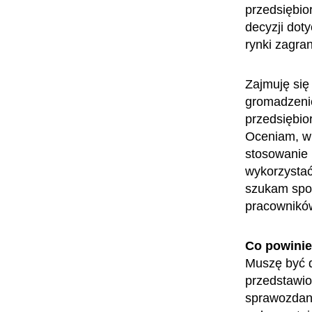
przedsiębio
decyzji doty
rynki zagra
Zajmuję się
gromadzenie
przedsiębior
Oceniam, w 
stosowanie 
wykorzystać
szukam spos
pracowników
Co powini
Muszę być do
przedstawion
sprawozdani