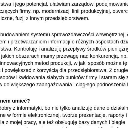
rstwa i jego potencjał, ułatwiam zarządowi podejmowan
czących firmy, np. modernizacji linii produkcyjnej, otwarc
niczne, fuzji z innym przedsiębiorstwem.
 budowaniem systemu sprawozdawczości wewnętrznej, c
m i przetwarzaniem informacji o różnych aspektach dzi
stwa. Kontroluję i analizuję przepływy środków pieniężny
jakich obszarach mamy przewagę nad konkurencją, np.
innowacyjnych metod produkcji, w jaki sposób można t
 i powiększać z korzyścią dla przedsiębiorstwa. Z drugie
obów likwidowania słabych punktów firmy i staram się
 do większego zaangażowania i ciągłego podnoszenia kw
enem umieć?
bry z informatyki, bo nie tylko analizuję dane o działaln
e w formie elektronicznej, tworzę prezentacje, raporty i
a z mojej pracy, ale też obsługuję bazy danych i biegle