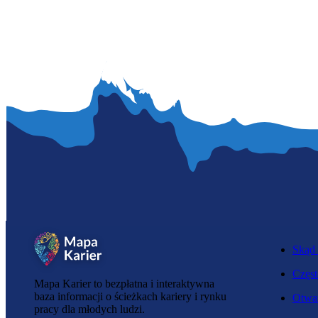
Skąd 
Częst
Mapa Karier to bezpłatna i interaktywna
baza informacji o ścieżkach kariery i rynku
Otwar
pracy dla młodych ludzi.