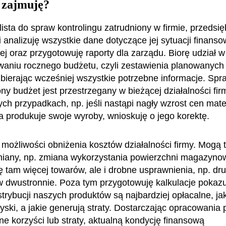
 zajmuję?
ista do spraw kontrolingu zatrudniony w firmie, przedsię
ji analizuję wszystkie dane dotyczące jej sytuacji finansow
j oraz przygotowuję raporty dla zarządu. Biorę udział w
aniu rocznego budżetu, czyli zestawienia planowanych
bierając wcześniej wszystkie potrzebne informacje. Sp
ny budżet jest przestrzegany w bieżącej działalności fir
ch przypadkach, np. jeśli nastąpi nagły wzrost cen mate
ma produkuje swoje wyroby, wnioskuję o jego korektę.
możliwości obniżenia kosztów działalności firmy. Mogą 
iany, np. zmiana wykorzystania powierzchni magazynow
ię tam więcej towarów, ale i drobne usprawnienia, np. d
dwustronnie. Poza tym przygotowuję kalkulacje pokazu
trybucji naszych produktów są najbardziej opłacalne, ja
yski, a jakie generują straty. Dostarczając opracowania
e korzyści lub straty, aktualną kondycję finansową