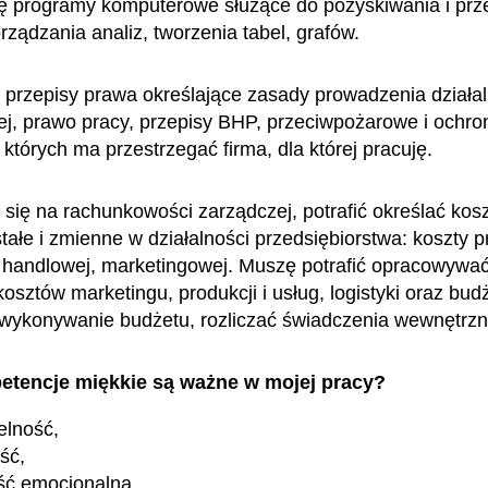
ę programy komputerowe służące do pozyskiwania i prz
rządzania analiz, tworzenia tabel, grafów.
przepisy prawa określające zasady prowadzenia działal
j, prawo pracy, przepisy BHP, przeciwpożarowe i ochro
 których ma przestrzegać firma, dla której pracuję.
się na rachunkowości zarządczej, potrafić określać kos
tałe i zmienne w działalności przedsiębiorstwa: koszty p
i handlowej, marketingowej. Muszę potrafić opracowywa
osztów marketingu, produkcji i usług, logistyki oraz bud
wykonywanie budżetu, rozliczać świadczenia wewnętrzn
etencje miękkie są ważne w mojej pracy?
elność,
ść,
ść emocjonalna,