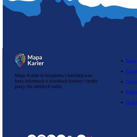
Skąd 
Częst
Mapa Karier to bezpłatna i interaktywna
baza informacji o ścieżkach kariery i rynku
Otwar
pracy dla młodych ludzi.
Polit
Ochro