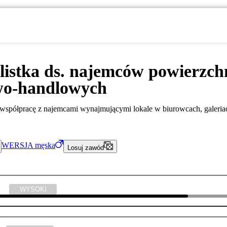
listka ds. najemców powierzch
wo-handlowych
współpracę z najemcami wynajmującymi lokale w biurowcach, galeri
WERSJA
męska
Losuj zawód
yka
WYSOKI