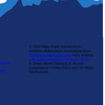
© 2026 Mapa Karier jest otwartym
zasobem edukacyjnym stworzonym przez
fundację Katalyst Education
, który realizuje
Cele Zrównoważonego Rozwoju ONZ
:
 pomóc
4. Dobra Jakość Edukacji, 8. Wzrost
Gospodarczy i Godna Praca oraz 10. Mniej
tion
Nierówności.