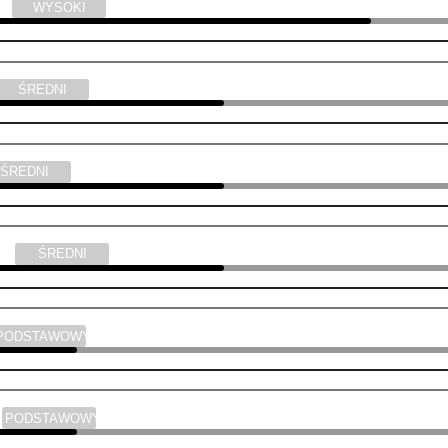
ski
WYSOKI
ŚREDNI
ŚREDNI
yka
ŚREDNI
PODSTAWOWY
a
PODSTAWOWY