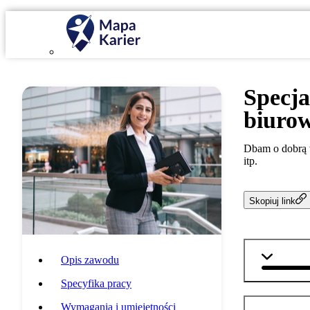
Specja
biuro
Dbam o dobrą 
itp.
Skopiuj link
matemat
Opis zawodu
Specyfika pracy
Wymagania i umiejętności