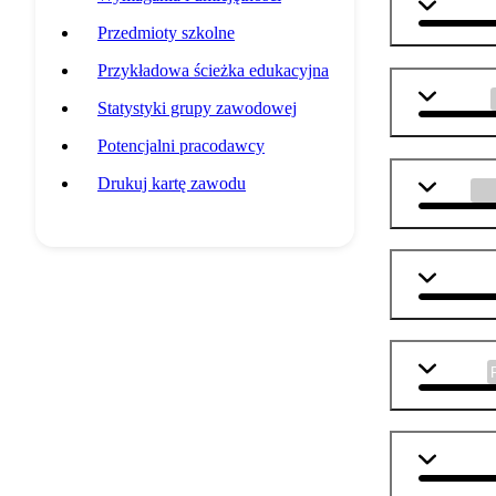
j. angiel
Przedmioty szkolne
Przykładowa ścieżka edukacyjna
j. polski
Statystyki grupy zawodowej
Potencjalni pracodawcy
Drukuj kartę zawodu
WOS
informat
biologia
geografi